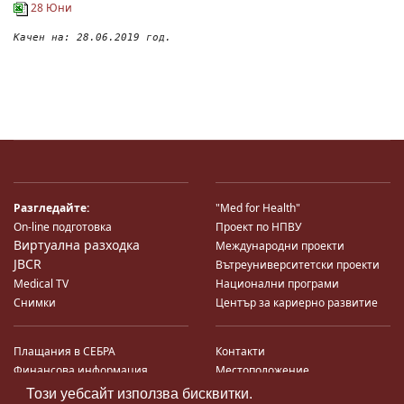
28 Юни
Качен на: 28.06.2019 год.
Разгледайте:
"Med for Health"
On-line подготовка
Проект по НПВУ
Виртуална разходка
Международни проекти
JBCR
Вътреуниверситетски проекти
Medical TV
Национални програми
Снимки
Център за кариерно развитие
Плащания в СЕБРА
Контакти
Финансова информация
Местоположение
Система за финансово упр-е и
Карта на сайта
Този уебсайт използва бисквитки.