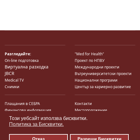
Разгледайте:
"Med for Health"
On-line подготовка
Проект по НПВУ
Виртуална разходка
Международни проекти
JBCR
Вътреуниверситетски проекти
Medical TV
Национални програми
Снимки
Център за кариерно развитие
Плащания в СЕБРА
Контакти
Финансова информация
Местоположение
Система за финансово упр-е и
Карта на сайта
Този уебсайт използва бисквитки.
♿
контрол
Поща
Политика за Бисквитки.
Профил на купувача
Търгове по ЗДС
Отказ
Разреши Бисквитки