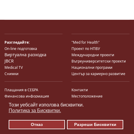
Разгледайте:
"Med for Health"
On-line подготовка
Проект по НПВУ
Виртуална разходка
Международни проекти
JBCR
Вътреуниверситетски проекти
Medical TV
Национални програми
Снимки
Център за кариерно развитие
Плащания в СЕБРА
Контакти
Финансова информация
Местоположение
Система за финансово упр-е и
Карта на сайта
Този уебсайт използва бисквитки.
♿
контрол
Поща
Политика за Бисквитки.
Профил на купувача
Търгове по ЗДС
Отказ
Разреши Бисквитки