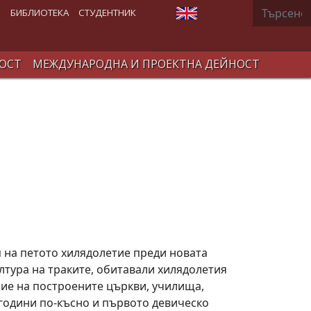
Търсене
Изберете език
В
БИБЛИОТЕКА
СТУДЕНТНИК
ОСТ
МЕЖДУНАРОДНА И ПРОЕКТНА ДЕЙНОСТ
я на петото хилядолетие преди новата
лтура на траките, обитавали хилядолетия
ние на построените църкви, училища,
 години по-късно и първото девическо