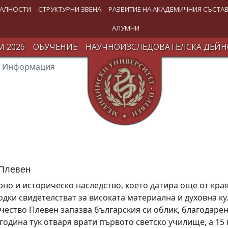
АЛНОСТИ
СТРУКТУРНИ ЗВЕНА
РАЗВИТИЕ НА АКАДЕМИЧНИЯ СЪСТА
АЛУМНИ
 2026
ОБУЧЕНИЕ
НАУЧНОИЗСЛЕДОВАТЕЛСКА ДЕЙН
Информация
 Плевен
урно и историческо наследство, което датира още от кра
дки свидетелстват за високата материална и духовна ку
ичество Плевен запазва българския си облик, благодаре
година тук отваря врати първото светско училище, а 15