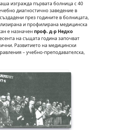
Паша изгражда първата болница с 40
лечебно диагностично заведение в
 създадени през годините в болницата,
лизирана и профилирана медицинска
кан е назначен
проф. д-р Недко
 есента на същата година започват
инични. Развитието на медицински
правления – учебно-преподавателска,