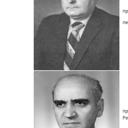
пр
пе
пр
Ре