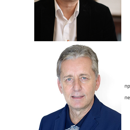
пр
пе