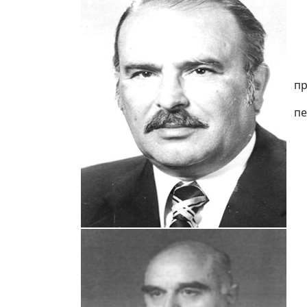
пр
пе