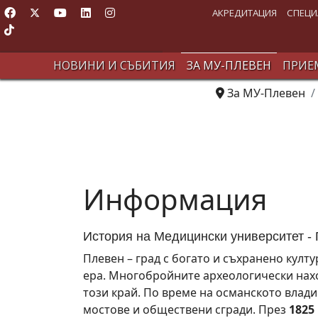
АКРЕДИТАЦИЯ
СПЕЦИ
НОВИНИ И СЪБИТИЯ
ЗА МУ-ПЛЕВЕН
ПРИЕМ
За МУ-Плевен
Информация
История на Медицински университет -
Плевен – град с богато и съхранено култ
ера. Многобройните археологически нахо
този край. По време на османското влад
мостове и обществени сгради. През
1825