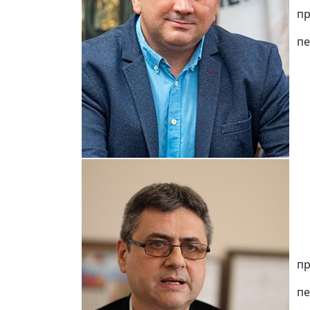
пр
пе
пр
пе