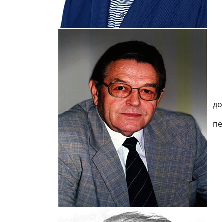
до
пе