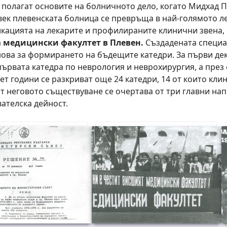
 полагат основите на болничното дело, когато Мидхад 
ти век плевенската болница се превръща в най-голямото 
икацията на лекарите и профилираните клинични звена,
а
медицински факултет в Плевен.
Създадената специа
снова за формирането на бъдещите катедри. За първи де
първата катедра по неврология и неврохирургия, а през
т години се разкриват още 24 катедри, 14 от които кл
от неговото съществуване се очертава от три главни на
ателска дейност.