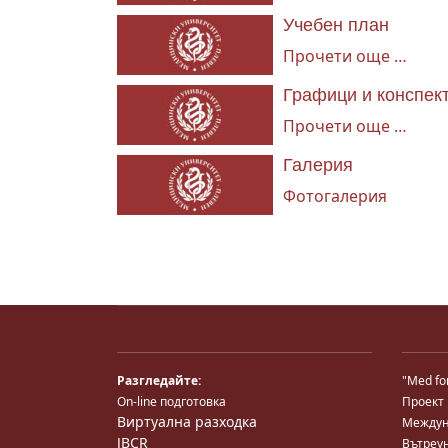
Учебен план
Прочети още …
Графици и конспек
Прочети още …
Галерия
Фотогалерия
Разгледайте:
"Med fo
On-line подготовка
Проект
Виртуална разходка
Междун
JBCR
Вътреу