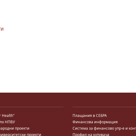
ти
r Health"
Плащания в СЕБРА
 по НПВУ
Финансова информация
ародни проекти
Система за финансово упр-е и кон
ниверситетски проекти
Профил на купувача