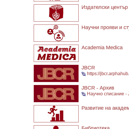
Издателски център 
Научни прояви и ст
Academia Medica
JBCR
https://jbcr.arphahub
JBCR - Архив
Научно списание - J
Развитие на акаде
Библиотека