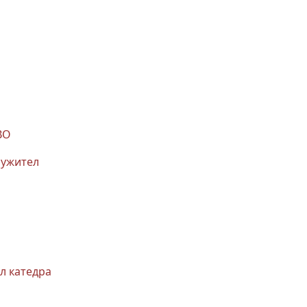
ВО
лужител
л катедра