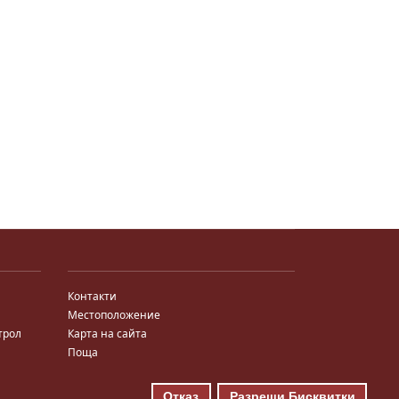
Контакти
Местоположение
трол
Карта на сайта
Поща
Отказ
Разреши Бисквитки