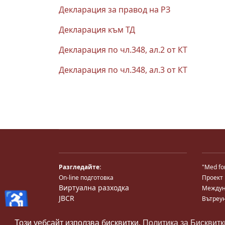
Декларация за правод на РЗ
Декларация към ТД
Декларация по чл.348, ал.2 от КТ
Декларация по чл.348, ал.3 от КТ
Разгледайте:
"Med fo
On-line подготовка
Проект
Виртуална разходка
Междун
♿
JBCR
Вътреу
Medical TV
Национ
Снимки
Център
Този уебсайт използва бисквитки.
Политика за Бисквитк