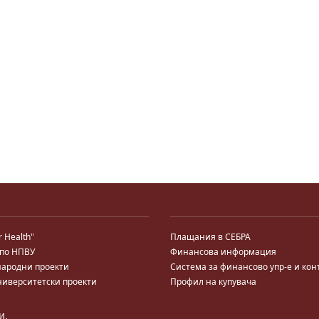
r Health"
Плащания в СЕБРА
 по НПВУ
Финансова информация
ародни проекти
Система за финансово упр-е и кон
ниверситетски проекти
Профил на купувача
ални програми
Търгове по ЗДС
 за кариерно развитие
и.