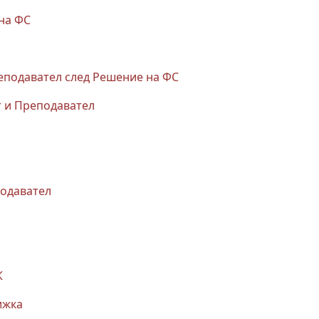
на ФС
реподавател след Решение на ФС
нт и Преподавател
подавател
К
ижка