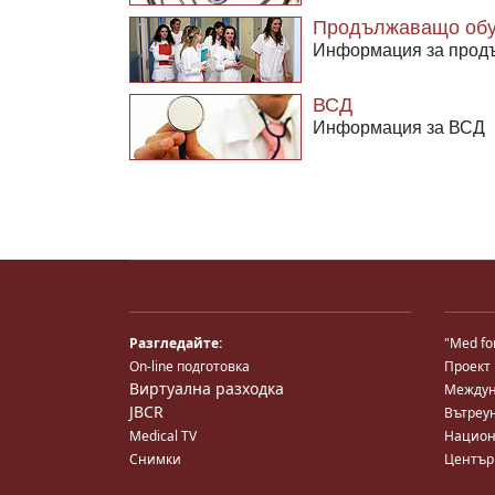
Продължаващо обу
Информация за прод
ВСД
Информация за ВСД
Разгледайте:
"Med fo
On-line подготовка
Проект
Виртуална разходка
Междун
JBCR
Вътреу
Medical TV
Национ
Снимки
Център