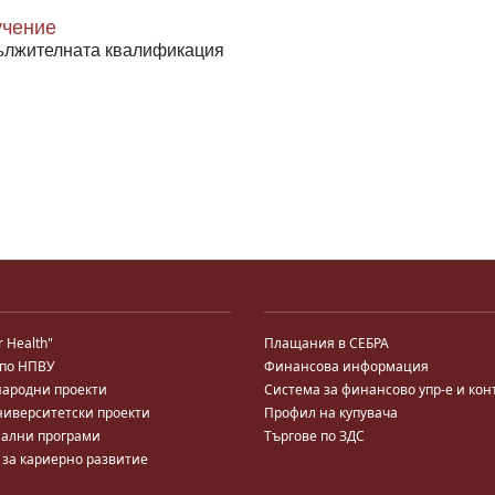
чение
ължителната квалификация
r Health"
Плащания в СЕБРА
 по НПВУ
Финансова информация
ародни проекти
Система за финансово упр-е и кон
ниверситетски проекти
Профил на купувача
ални програми
Търгове по ЗДС
 за кариерно развитие