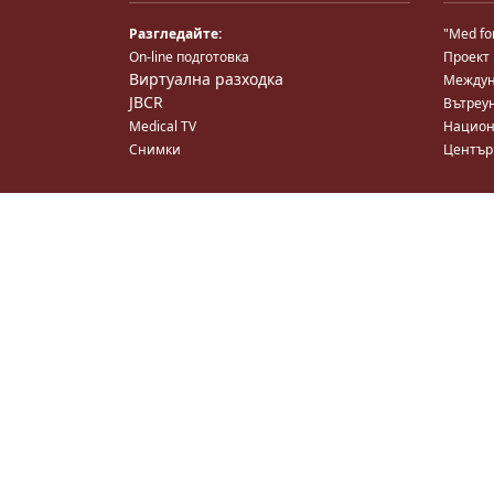
Разгледайте:
"Med fo
On-line подготовка
Проект
Виртуална разходка
Междун
JBCR
Вътреу
Medical TV
Национ
Снимки
Център