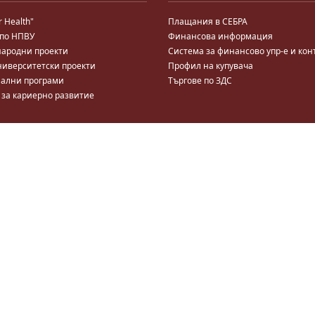
r Health"
Плащания в СЕБРА
 по НПВУ
Финансова информация
ародни проекти
Система за финансово упр-е и кон
ниверситетски проекти
Профил на купувача
ални програми
Търгове по ЗДС
 за кариерно развитие