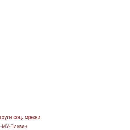
други соц. мрежи
на-МУ-Плевен