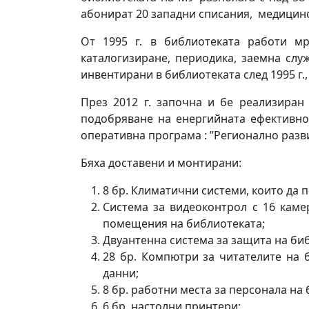
абонират 20 западни списания, медицинск
От 1995 г. в библиотеката работи м
каталогизиране, периодика, заемна слу
инвентирани в библиотеката след 1995 г.,
През 2012 г. започна и бе реализиран
подобряване на енергийната ефективно
оперативна програма : ”Регионално разв
Бяха доставени и монтирани:
8 бр. Климатични системи, които да
Система за видеоконтрол с 16 каме
помещения на библиотеката;
Двуантенна система за защита на би
28 бр. Компютри за читателите на 
данни;
8 бр. работни места за персонала на 
6 бр. настолни принтери;