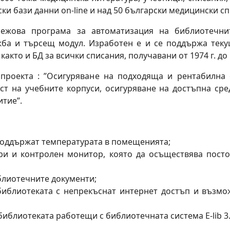
и бази данни on-line и над 50 български медицински сп
режова програма за автоматизация на библиотечни
жба и търсещ модул. Изработен е и се поддържа теку
 както и БД за всички списания, получавани от 1974 г. д
 проекта : ”Осигуряване на подходяща и рентабилна
ст на учебните корпуси, осигуряване на достъпна сре
итие”.
 поддържат температурата в помещенията;
ри и контролен монитор, която да осъществява пост
блиотечните документи;
библиотеката с непрекъснат интернет достъп и възмо
библиотеката работещи с библиотечната система E-lib 3.