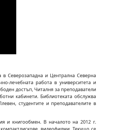
а в Северозападна и Централна Северна
ично-лечебната работа в университета и
ободен достъп, Читалня за преподаватели
аботни кабинети. Библиотеката обслужва
Плевен, студентите и преподавателите в
ия и книгообмен. В началото на 2012 г.
 компактдискове, видеофилми. Текущо се