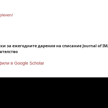
pleven/
и за ежегодните дарения на списание Journal of IMA
дателство
или в Google Scholar