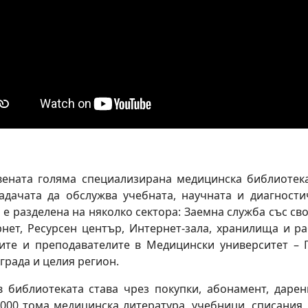
вената голяма специализирана медицинска библиотек
задачата да обслужва учебната, научната и диагност
 е разделена на няколко сектора: Заемна служба със св
ернет, Ресурсен център, Интернет-зала, хранилища и р
тите и преподавателите в Медицински университет – 
града и целия регион.
 библиотеката става чрез покупки, абонамент, дарен
 000 тома медицинска литература, учебници, списания,