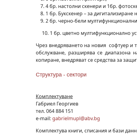
4 бр. настолни скенери и 1бр. фотоск
1 бр. Букскенер – за дигитализиране н
2 бр. черно-бели мултифункционални
10. 1 бр. цветно мултифункционално уст
Чрез внедряването на новия софтуер и
обслужване, разширява се диапазона на
копиране, внедряват се средства за защ
Структура - сектори
Комплектуване
Габриел Георгиев
тел. 064 884 151
e-mail:
gabrielmupl@abv.bg
Комплектува книги, списания и бази данн