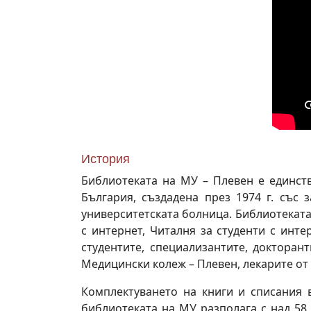
История
Библиотеката на МУ – Плевен е единст
България, създадена през 1974 г. със 
университетската болница. Библиотеката
с интернет, Читалня за студенти с инт
студентите, специализантите, докторан
Медицински колеж – Плевен, лекарите от 
Комплектуването на книги и списания в
библиотеката на МУ разполага с над 58