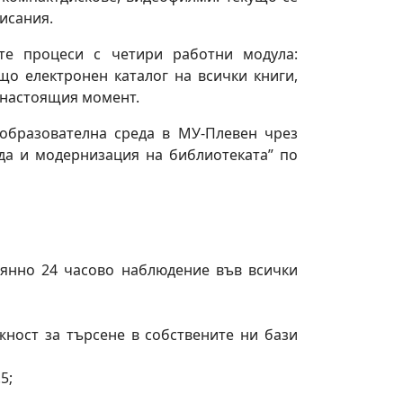
исания.
те процеси с четири работни модула:
що електронен каталог на всички книги,
о настоящия момент.
 образователна среда в МУ-Плевен чрез
да и модернизация на библиотеката” по
оянно 24 часово наблюдение във всички
жност за търсене в собствените ни бази
5;