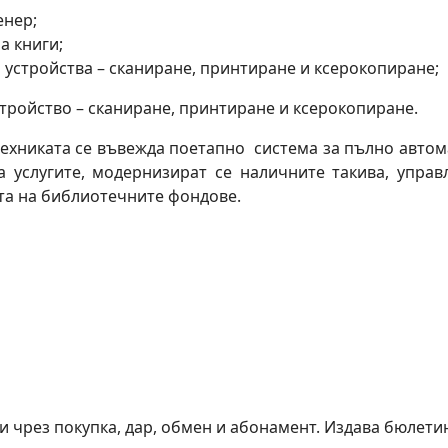
енер;
а книги;
 устройства – сканиране, принтиране и ксерокопиране;
ройство – сканиране, принтиране и ксерокопиране.
 техниката се въвежда поетапно система за пълно авт
 услугите, модернизират се наличните такива, управ
ита на библиотечните фондове.
и чрез покупка, дар, обмен и абонамент. Издава бюлетин