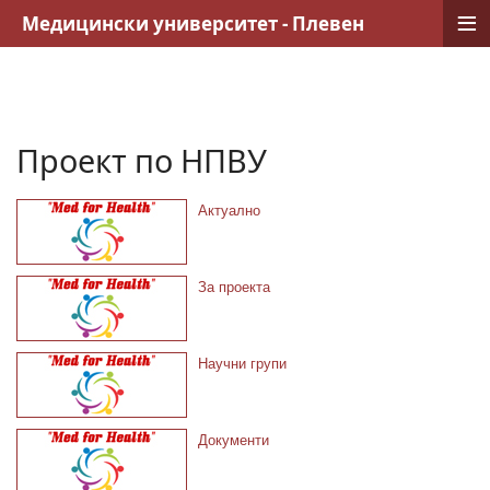
≡
Медицински университет - Плевен
Проект по НПВУ
Актуално
За проекта
Научни групи
Документи