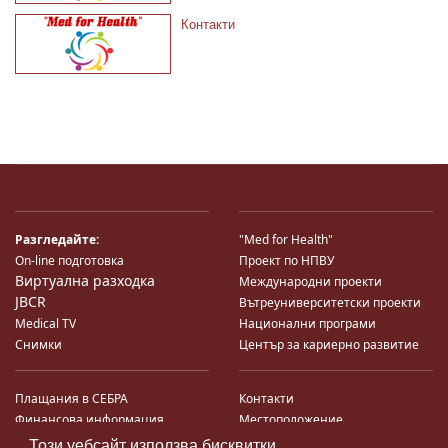
Контакти
Разгледайте:
"Med for Health"
On-line подготовка
Проект по НПВУ
Виртуална разходка
Международни проекти
JBCR
Вътреуниверситетски проекти
Medical TV
Национални програми
Снимки
Център за кариерно развитие
Плащания в СЕБРА
Контакти
Финансова информация
Местоположение
Система за финансово упр-е и
Карта на сайта
Този уебсайт използва бисквитки.