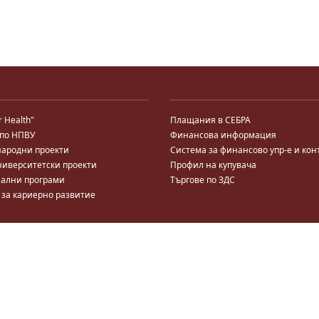
r Health"
Плащания в СЕБРА
 по НПВУ
Финансова информация
ародни проекти
Система за финансово упр-е и кон
ниверситетски проекти
Профил на купувача
ални програми
Търгове по ЗДС
 за кариерно развитие