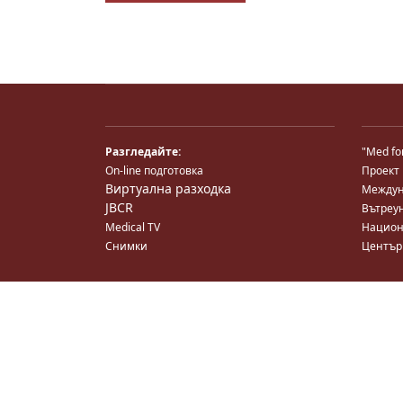
Разгледайте:
"Med fo
On-line подготовка
Проект
Виртуална разходка
Междун
JBCR
Вътреу
Medical TV
Национ
Снимки
Център