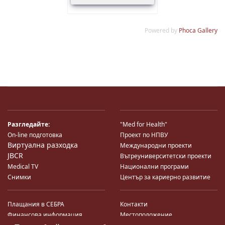
Powered by
Phoca Gallery
Разгледайте:
"Med for Health"
On-line подготовка
Проект по НПВУ
Виртуална разходка
Международни проекти
JBCR
Вътреуниверситетски проекти
Medical TV
Национални програми
Снимки
Център за кариерно развитие
Плащания в СЕБРА
Контакти
Финансова информация
Местоположение