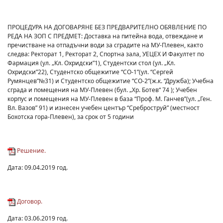
ПРОЦЕДУРА НА ДОГОВАРЯНЕ БЕЗ ПРЕДВАРИТЕЛНО ОБЯВЛЕНИЕ ПО
РЕДА НА ЗОП С ПРЕДМЕТ: Доставка на питейна вода, отвеждане и
пречистване на отпадъчни води за сградите на МУ-Плевен, както
следва: Ректорат 1, Ректорат 2, Спортна зала, УЕЦЕХ И Факултет по
Фармация (ул. „Кл. Охридски”1), Студентски стол (ул. „Кл.
Охридски”22), Студентско общежитие “СО-1”(ул. “Сергей
Румянцев”№31) и Студентско общежитие “СО-2”(ж.к. “Дружба); Учебна
сграда и помещения на МУ-Плевен (бул. „Хр. Ботев“ 74 ); Учебен
корпус и помещения на МУ-Плевен в база “Проф. М. Ганчев”(ул. „Ген.
Вл. Вазов” 91) и изнесен учебен център “Среброструй” (местност
Бохотска гора-Плевен), за срок от 5 години
Решение.
Дата: 09.04.2019 год.
Договор.
Дата: 03.06.2019 год.