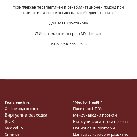
“Комплексен терапевтичен и рехабилитационен подход при
пациенти с артропластика на тазобедрената става”
Доц. Мая Кръстанова
© Издателски център на МУ-Плевен,
ISBN- 954-756-179-3
Разгледайте:
"Med for Health"
On-line подготовка
Проект по НПВУ
Виртуална разходка
Международни проекти
JBCR
Вътреуниверситетски проекти
Medical TV
Национални програми
Снимки
Център за кариерно развитие