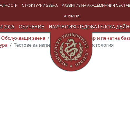
АЛНОСТИ
СТРУКТУРНИ ЗВЕНА
РАЗВИТИЕ НА АКАДЕМИЧНИЯ СЪСТА
АЛУМНИ
 2026
ОБУЧЕНИЕ
НАУЧНОИЗСЛЕДОВАТЕЛСКА ДЕЙН
Обслужващи звена
Издателски център и печатна баз
ура
Тестове за изпит по анатомия и хистология