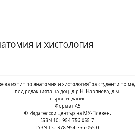
натомия и хистология
ве за изпит по анатомия и хистология” за студенти по м
под редакцията на доц. д-р Н. Нарлиева, д.м.
първо издание
Формат А5
© Издателски център на МУ-Плевен,
ISBN 10:- 954-756-055-7
ISBN 13:- 978-954-756-055-0