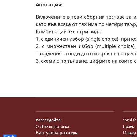
Анотация:
Включените в този сборник тестове за 
като във всяка от тях има по четири твър
Комбинациите са три вида:
1. с единичен избор (single choice), при
2. с множествен избор (multiple choice
твърденията води до отхвърляне на цялат
3. схеми с попълване, цифрите на които с
Разгледайте:
"Med fo
On-line подготовка
Проект
Виртуална разходка
Междун