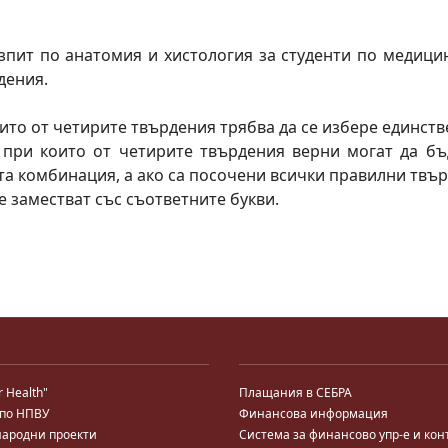
изпит по анатомия и хистология за студенти по медици
дения.
 които от четирите твърдения трябва да се избере единс
), при които от четирите твърдения верни могат да б
а комбинация, а ако са посочени всички правилни твърд
е заместват със съответните букви.
r Health"
Плащания в СЕБРА
 по НПВУ
Финансова информация
ародни проекти
Система за финансово упр-е и кон