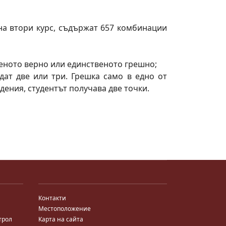
на втори курс, съдържат 657 комбинации
твеното верно или единственото грешно;
ъдат две или три. Грешка само в едно от
ения, студентът получава две точки.
Контакти
Местоположение
трол
Карта на сайта