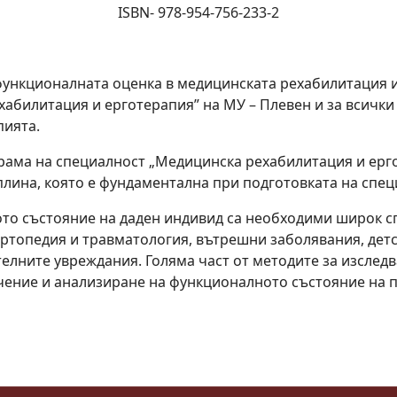
ISBN- 978-954-756-233-2
функционалната оценка в медицинската рехабилитация и
абилитация и ерготерапия” на МУ – Плевен и за всички 
пията.
рама на специалност „Медицинска рехабилитация и ерг
плина, която е фундаментална при подготовката на спе
ото състояние на даден индивид са необходими широк сп
топедия и травматология, вътрешни заболявания, детски
елните увреждания. Голяма част от методите за изследв
чение и анализиране на функционалното състояние на 