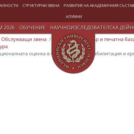
АЛНОСТИ
СТРУКТУРНИ ЗВЕНА
РАЗВИТИЕ НА АКАДЕМИЧНИЯ СЪСТА
АЛУМНИ
 2026
ОБУЧЕНИЕ
НАУЧНОИЗСЛЕДОВАТЕЛСКА ДЕЙН
Обслужващи звена
Издателски център и печатна баз
ура
ционалната оценка в медицинската рехабилитация и ер