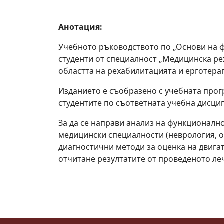
Анотация:
Учебното ръководството по „Основи на 
студенти от специалност „Медицинска рех
областта на рехабилитацията и ерготера
Изданието е съобразено с учебната прог
студентите по съответната учебна дисци
За да се направи анализ на функционалн
медицински специалности (неврология, ор
диагностични методи за оценка на двигат
отчитане резултатите от проведеното ле