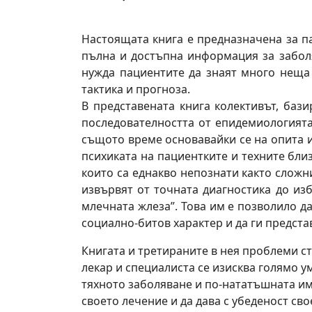
Настоящата книга е предназначена за па
пълна и достъпна информация за заболя
нужда пациентите да знаят много неща
тактика и прогноза.
В представената книга колективът, баз
последователността от епидемиологията
същото време основавайки се на опита и
психиката на пациентките и техните близ
които са еднакво непознати както сложни
извървят от точната диагностика до из
млечната жлеза”. Това им е позволило д
социално-битов характер и да ги представ
Книгата и третираните в нея проблеми с
лекар и специалиста се изисква голямо 
тяхното заболяване и по-нататъшната им 
своето лечение и да дава с убеденост св