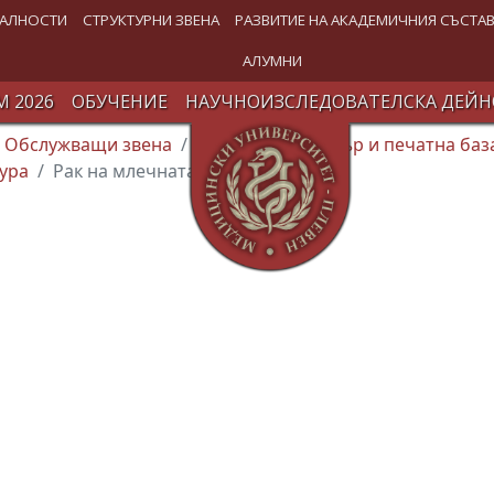
АЛНОСТИ
СТРУКТУРНИ ЗВЕНА
РАЗВИТИЕ НА АКАДЕМИЧНИЯ СЪСТА
АЛУМНИ
 2026
ОБУЧЕНИЕ
НАУЧНОИЗСЛЕДОВАТЕЛСКА ДЕЙН
Обслужващи звена
Издателски център и печатна баз
ура
Рак на млечната жлеза