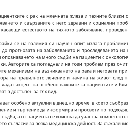
циентките с рак на млечната жлеза и техните близки 
ването и свързаните с него здравни и социални проб
 касаещи естеството на тяхното заболяване, проведен
ирайки се на големия си научен опит излага проблеми
 до прогнозата на заболяването и проследяването на 
 опознаването на много съдби на пациенти с онкологи
ки. Авторите са погледнали на този проблем през очит
те механизми на възникването на рака и неговата прич
бора на правилното лечение и начина на живот след по
а дадат акцент на особено важните за пациентите и бли
ят в достъпен за тях вид.
тават особено актуални в днешно време, в което съобр
умение и търпение да информира и просвети по подход
съдба, а от пациента се изисква да участва компетентн
оето съгласие за всяка медицинска дейност. За съжалени