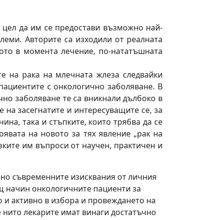
с цел да им се предостави възможно най-
леми. Авторите са изходили от реалната
ото в момента лечение, по-нататъшната
те на рака на млечната жлеза следвайки
пациентите с онкологично заболяване. В
чно заболяване те са вникнали дълбоко в
е на засегнатите и интересуващите се, за
ина, така и стъпките, които трябва да се
явата на новото за тях явление „рак на
зките им въпроси от научен, практичен и
азно съвременните изисквания от личния
ящ начин онкологичните пациенти за
о и активно в избора и провеждането на
е нито лекарите имат винаги достатъчно