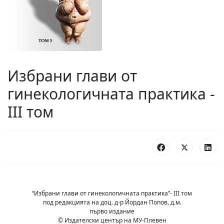
Избрани глави от
гинекологичната практика -
ІІІ том
“Избрани глави от гинекологичната практика”- ІІІ том
под редакцията на доц. д-р Йордан Попов, д.м.
първо издание
© Издателски център на МУ-Плевен