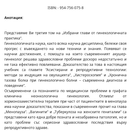
ISBN: - 954-756-075-8
Анотация:
Представяме Ви третия том на „Избрани глави от гинекологичната
практика”.
Гинекологичната наука, както всяка научна дисциплина, бележи своя
прогрес с въвеждането на нови техники и знания. Появяват се
научни достижения, с помощта на които съвременният акушер-
гинеколог решава здравословни проблеми доскоро недостатъчно и
не така ефективно повлиявани. Доказателство за това в настоящия
учебник са главите ”Асистирани и репродуктивни технологии:
методи за индукция на овулацията”, „Хистероскопия” и „Хронична
тазова болка при гинекологично болни – съвременна диагноза и
поведение”.
Осъвременени са познанията по медицински проблеми в графата
клинична неонкологична гинекология. Отливът от
хормонозаместителна терапия при част от пациентките в менопауза
има научни доказателства, показани в съвременния прочит на глава
„Менопауза”. „Вагинити” и „Туберкулоза на женските гениталии” са
представени като една добре позната и незабравена патология, но и
като проблем със сериозни здравословни последствия върху
репродуктивното здраве.