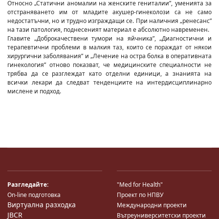
Относно „Статични аномалии на женските гениталии”, уменията за
отстраняването им от младите акушер-гинеколози са не само
недостатъчни, но и трудно изграждащи се. При наличния „ренесанс”
на тази патология, поднесеният материал е абсолютно навременен.
Главите „Доброкачествени тумори на яйчника”, „Диагностични и
терапевтични проблеми в малкия таз, които се пораждат от някои
хирургични заболявания” и „Лечение на остра болка в оперативната
гинекология” отново показват, че медицинските специалности не
трябва да се разглеждат като отделни единици, а знанията на
всички лекари да следват тенденциите на интердисциплинарно
мислене и подход.
Разгледайте:
"Med for Health"
On-line подготовка
Проект по НПВУ
Виртуална разходка
Международни проекти
JBCR
Вътреуниверситетски проекти