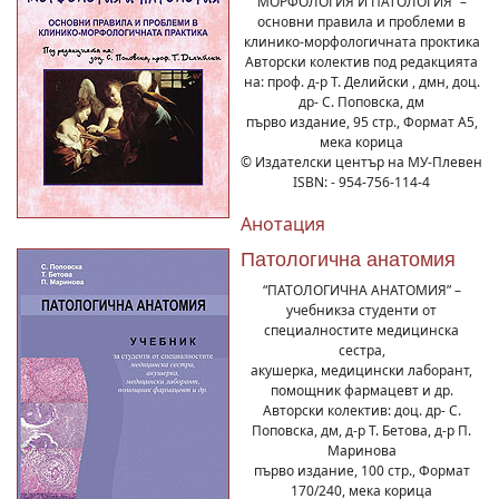
МОРФОЛОГИЯ И ПАТОЛОГИЯ” –
основни правила и проблеми в
клинико-морфологичната проктика
Авторски колектив под редакцията
на: проф. д-р Т. Делийски , дмн, доц.
др- С. Поповска, дм
първо издание, 95 стр., Формат А5,
мека корица
© Издателски център на МУ-Плевен
ISBN: - 954-756-114-4
Анотация
Патологична анатомия
“ПАТОЛОГИЧНА АНАТОМИЯ” –
учебникза студенти от
специалностите медицинска
сестра,
акушерка, медицински лаборант,
помощник фармацевт и др.
Авторски колектив: доц. др- С.
Поповска, дм, д-р Т. Бетова, д-р П.
Маринова
първо издание, 100 стр., Формат
170/240, мека корица