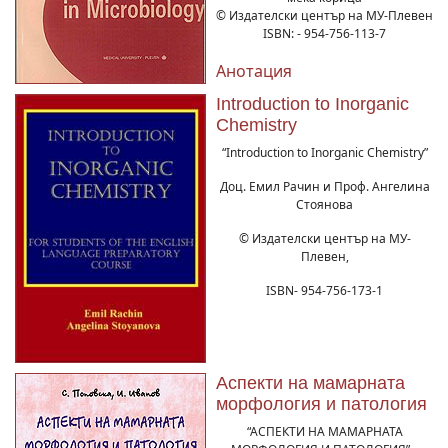
© Издателски център на МУ-Плевен
ISBN: - 954-756-113-7
Анотация
Introduction to Inorganic
Chemistry
“Introduction to Inorganic Chemistry”
Доц. Емил Рачин и Проф. Ангелина
Стоянова
© Издателски център на МУ-
Плевен,
ISBN- 954-756-173-1
Аспекти на мамарната
морфология и патология
“АСПЕКТИ НА МАМАРНАТА