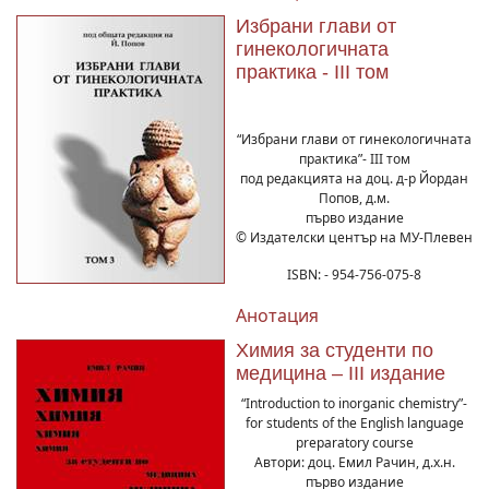
Избрани глави от
гинекологичната
практика - ІІІ том
“Избрани глави от гинекологичната
практика”- ІІІ том
под редакцията на доц. д-р Йордан
Попов, д.м.
първо издание
© Издателски център на МУ-Плевен
ISBN: - 954-756-075-8
Анотация
Химия за студенти по
медицина – ІІІ издание
“Introduction to inorganic chemistry”-
for students of the English language
preparatory course
Автори: доц. Емил Рачин, д.х.н.
първо издание