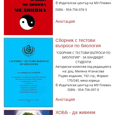
© Издателски център на МУ-Плевен
ISBN: - 954-756-076-5
Анотация
Сборник с тестови
въпроси по биология
“СБОРНИК С ТЕСТОВИ ВЪПРОСИ ПО
БИОЛОГИЯ” - ЗА КАНДИДАТ-
СТУДЕНТИ
Авториски колектив под редакцията
на: доц. Милена Атанасова
Първо издание, 192 стр., Формат
170/240, мека корица
© Издателски център на МУ-Плевен
ISBN: - 954-756-097-0
Анотация
ХОББ - да живеем