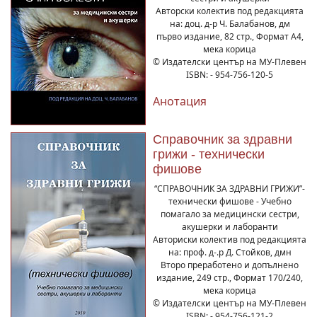
Авторски колектив под редакцията
на: доц. д-р Ч. Балабанов, дм
първо издание, 82 стр., Формат А4,
мека корица
© Издателски център на МУ-Плевен
ISBN: - 954-756-120-5
Анотация
Справочник за здравни
грижи - технически
фишове
“СПРАВОЧНИК ЗА ЗДРАВНИ ГРИЖИ”-
технически фишове - Учебно
помагало за медицински сестри,
акушерки и лаборанти
Авториски колектив под редакцията
на: проф. д-.р Д. Стойков, дмн
Второ преработено и допълнено
издание, 249 стр., Формат 170/240,
мека корица
© Издателски център на МУ-Плевен
ISBN: - 954-756-121-2