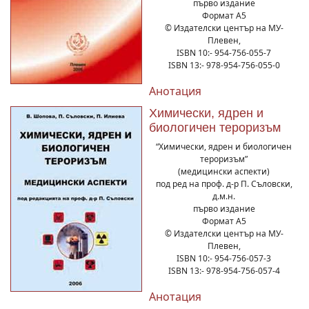
първо издание
Формат А5
© Издателски център на МУ-
Плевен,
ISBN 10:- 954-756-055-7
ISBN 13:- 978-954-756-055-0
Анотация
Химически, ядрен и
биологичен тероризъм
“Химически, ядрен и биологичен
тероризъм”
(медицински аспекти)
под ред на проф. д-р П. Съловски,
д.м.н.
първо издание
Формат А5
© Издателски център на МУ-
Плевен,
ISBN 10:- 954-756-057-3
ISBN 13:- 978-954-756-057-4
Анотация