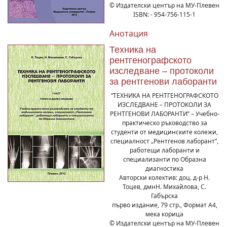
© Издателски център на МУ-Плевен
ISBN: - 954-756-115-1
Анотация
Техника на
рентгенографското
изследване – протоколи
за рентгенови лаборанти
“ТЕХНИКА НА РЕНТГЕНОГРАФСКОТО
ИЗСЛЕДВАНЕ – ПРОТОКОЛИ ЗА
РЕНТГЕНОВИ ЛАБОРАНТИ” – Учебно-
практическо ръководство за
студенти от медицинските колежи,
специалност „Рентгенов лаборант”,
работещи лаборанти и
специализанти по Образна
диагностика
Авторски колектив: доц. д-р Н.
Тоцев, дмнН. Михайлова, С.
Габърска
първо издание, 79 стр., Формат А4,
мека корица
© Издателски център на МУ-Плевен