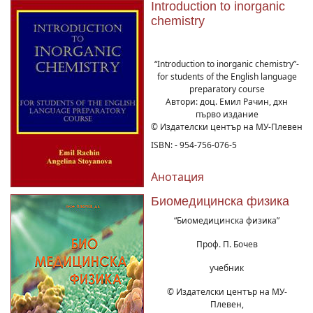
Introduction to inorganic
chemistry
“Introduction to inorganic chemistry”-
for students of the English language
preparatory course
Автори: доц. Емил Рачин, дхн
първо издание
© Издателски център на МУ-Плевен
ISBN: - 954-756-076-5
Анотация
Биомедицинска физика
“Биомедицинска физика”
Проф. П. Бочев
учебник
© Издателски център на МУ-
Плевен,