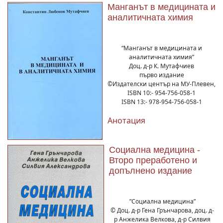
Манганът в медицината и
аналитичната химия
“Манганът в медицината и
аналитичната химия”
Доц. д-р К. Мутафчиев
първо издание
©Издателски център на МУ-Плевен,
ISBN 10:- 954-756-058-1
ISBN 13:- 978-954-756-058-1
Анотация
Социална медицина -
Второ преработено и
допълнено издание
”Социална медицина”
© Доц. д-р Гена Грънчарова, доц. д-
р Анжелика Велкова, д-р Силвия