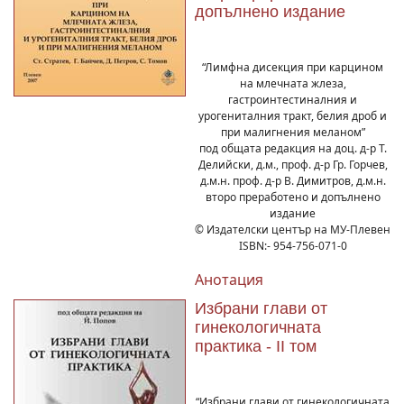
допълнено издание
“Лимфна дисекция при карцином
на млечната жлеза,
гастроинтестиналния и
урогениталния тракт, белия дроб и
при малигнения меланом”
под общата редакция на доц. д-р Т.
Делийски, д.м., проф. д-р Гр. Горчев,
д.м.н. проф. д-р В. Димитров, д.м.н.
второ преработено и допълнено
издание
© Издателски център на МУ-Плевен
ISBN:- 954-756-071-0
Анотация
Избрани глави от
гинекологичната
практика - ІІ том
“Избрани глави от гинекологичната