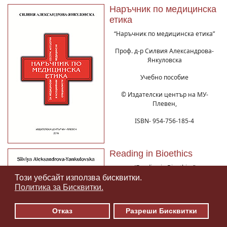
Наръчник по медицинска
етика
“Наръчник по медицинска етика”
Проф. д-р Силвия Александрова-
Янкуловска
Учебно пособие
© Издателски център на МУ-
Плевен,
ISBN- 954-756-185-4
Reading in Bioethics
“Reading in Bioethics”
Този уебсайт използва бисквитки.
♿
Проф. д-р Силвия Александрова-
Политика за Бисквитки.
Янкуловска
учебник
Отказ
Разреши Бисквитки