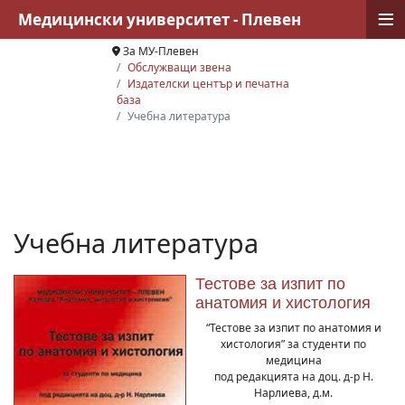
≡
Медицински университет - Плевен
За МУ-Плевен
Обслужващи звена
Издателски център и печатна
база
Учебна литература
Учебна литература
Тестове за изпит по
анатомия и хистология
“Тестове за изпит по анатомия и
хистология” за студенти по
медицина
под редакцията на доц. д-р Н.
Нарлиева, д.м.