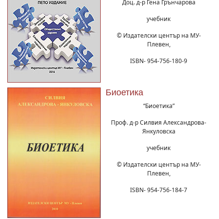
Доц. д-р Гена Грънчарова
учебник
© Издателски център на МУ-
Плевен,
ISBN- 954-756-180-9
Биоетика
“Биоетика”
Проф. д-р Силвия Александрова-
Янкуловска
учебник
© Издателски център на МУ-
Плевен,
ISBN- 954-756-184-7