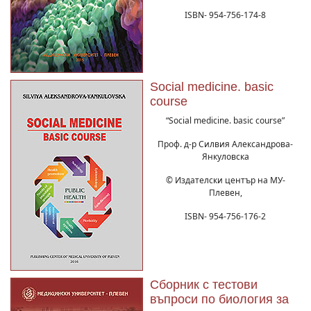
ISBN- 954-756-174-8
Social medicine. basic
course
“Social medicine. basic course”
Проф. д-р Силвия Александрова-
Янкуловска
© Издателски център на МУ-
Плевен,
ISBN- 954-756-176-2
Сборник с тестови
въпроси по биология за