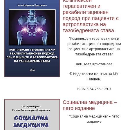
Комплексен
терапевтичен и
рехабилитационен
подход при пациенти с
артропластика на
тазобедрената става
“Комплексен терапевтичен и
рехабилитационен подход при
пациенти с артропластика на
тазобедрената става”
Доц. Мая Кръстанова
© Издателски център на МУ-
Плевен,
ISBN- 954-756-179-3
Социална медицина –
пето издание
“Социална медицина” – пето
издание