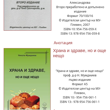
Александрова
Второ преработено и допълнено
издание
Формат 70/100/16
© Издателски център на МУ-
Плевен, 2007
ISBN-10: 954-756-059-Х
ISBN-13: 978-954-756-059-8
Анотация
Храна и здраве, но и още
нещо
“Храна и здраве, но и още нещо”
проф. д-р Н. Мумджиев
първо издание
Формат А5
© Издателски център на МУ-
Плевен,
ISBN 10:- 954-756-061-1
ISBN 13:- 978-954-756-061-1