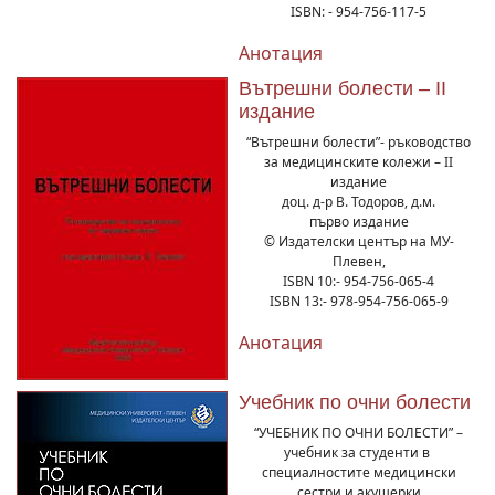
ISBN: - 954-756-117-5
Анотация
Вътрешни болести – ІІ
издание
“Вътрешни болести”- ръководство
за медицинските колежи – ІІ
издание
доц. д-р В. Тодоров, д.м.
първо издание
© Издателски център на МУ-
Плевен,
ISBN 10:- 954-756-065-4
ISBN 13:- 978-954-756-065-9
Анотация
Учебник по очни болести
“УЧЕБНИК ПО ОЧНИ БОЛЕСТИ” –
учебник за студенти в
специалностите медицински
сестри и акушерки