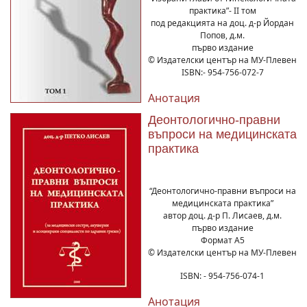
практика”- ІІ том
под редакцията на доц. д-р Йордан
Попов, д.м.
първо издание
© Издателски център на МУ-Плевен
ISBN:- 954-756-072-7
Анотация
Деонтологично-правни
въпроси на медицинската
практика
“Деонтологично-правни въпроси на
медицинската практика”
автор доц. д-р П. Лисаев, д.м.
първо издание
Формат А5
© Издателски център на МУ-Плевен
ISBN: - 954-756-074-1
Анотация