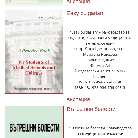
Анотация
Easy bulgarian
“Easy bulgarian” – ръководство за
студенти, изучаващи медицина на
английски език
ст. пр. Янка Цветанова, ст.пр.
Мариана Найдова
първо издание
Формат А4
© Издателски център на МУ-
Плевен,
ISBN 10:- 954-756-063-8
ISBN 13:- 978-954-756-063-5
Анотация
Вътрешни болести
“Вътрешни болести”- ръководство
за медицинските колежи