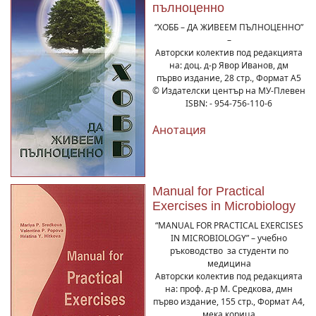
пълноценно
“ХОББ – ДА ЖИВЕЕМ ПЪЛНОЦЕННО”
–
Авторски колектив под редакцията
на: доц. д-р Явор Иванов, дм
първо издание, 28 стр., Формат А5
© Издателски център на МУ-Плевен
ISBN: - 954-756-110-6
Анотация
Manual for Practical
Exercises in Microbiology
“MANUAL FOR PRACTICAL EXERCISES
IN MICROBIOLOGY” – учебно
ръководство за студенти по
медицина
Авторски колектив под редакцията
на: проф. д-р М. Средкова, дмн
първо издание, 155 стр., Формат А4,
мека корица