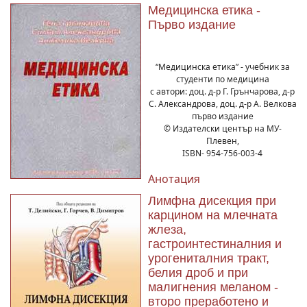
Медицинска етика -
Първо издание
“Медицинска етика” - учебник за
студенти по медицина
с автори: доц. д-р Г. Грънчарова, д-р
С. Александрова, доц. д-р А. Велкова
първо издание
© Издателски център на МУ-
Плевен,
ISBN- 954-756-003-4
Анотация
Лимфна дисекция при
карцином на млечната
жлеза,
гастроинтестиналния и
урогениталния тракт,
белия дроб и при
малигнения меланом -
второ преработено и