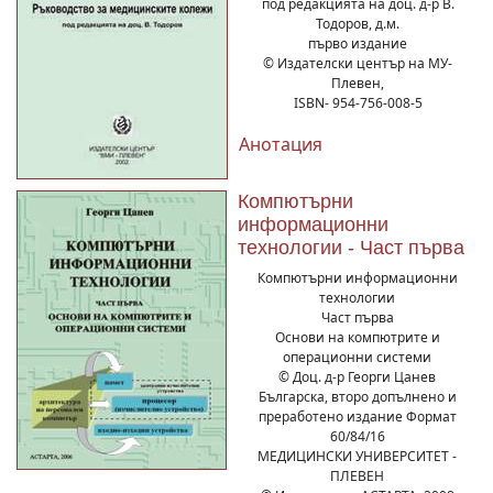
под редакцията на доц. д-р В.
Тодоров, д.м.
първо издание
© Издателски център на МУ-
Плевен,
ISBN- 954-756-008-5
Анотация
Компютърни
информационни
технологии - Част първа
Компютърни информационни
технологии
Част първа
Основи на компютрите и
операционни системи
© Доц. д-р Георги Цанев
Българска, второ допълнено и
преработено издание Формат
60/84/16
МЕДИЦИНСКИ УНИВЕРСИТЕТ -
ПЛЕВЕН