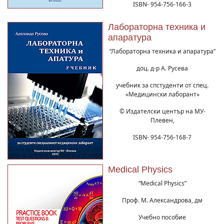
ISBN- 954-756-166-3
Лабораторна техника и
апаратура
“Лабораторна техника и апаратура”
доц. д-р А. Русева
учебник за спстуденти от спец.
«Медицински лаборант»
© Издателски център на МУ-
Плевен,
ISBN- 954-756-168-7
Medical Physics
“Medical Physics”
Проф. М. Александрова, дм
Учебно пособие