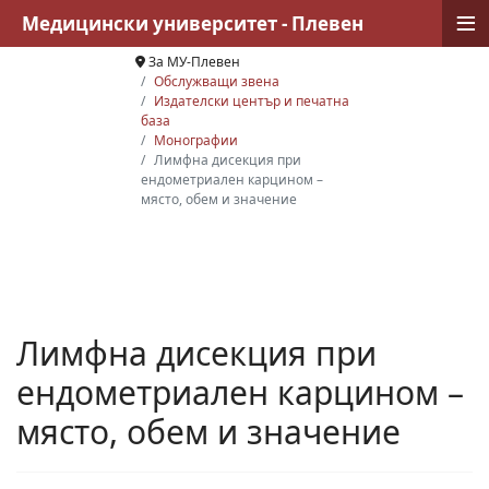
≡
Медицински университет - Плевен
За МУ-Плевен
Обслужващи звена
Издателски център и печатна
база
Монографии
Лимфна дисекция при
ендометриален карцином –
място, обем и значение
Лимфна дисекция при
ендометриален карцином –
място, обем и значение