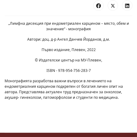
„Лимфна дисекция при ендометриален карцином – място, обем и
значение“ - монография
Автори: доц. д-р Ангел Данчев Йорданов, д.м.
Първо издание, Плевен, 2022
© Издателски център на МУ-Плевен,
ISBN - 978-954-756-283-7
Монографията разработва важни въпроси в лечението на
ендометриалния карцином подкрепен от богатия личен опит на
автора. Представлява актуален труд предназначен за онколози,
акушер- гинеколози, патоморфолози и студенти по медицина.