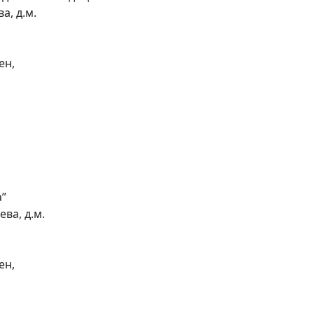
а, д.м.
ен,
а”
ва, д.м.
ен,