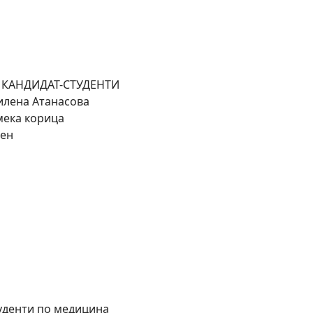
 КАНДИДАТ-СТУДЕНТИ
илена Атанасова
 мека корица
вен
туденти по медицина