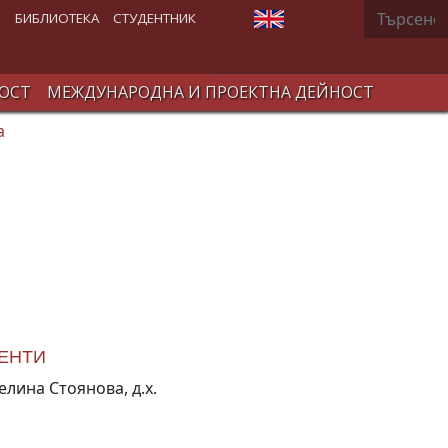
Търсене
Изберете език
В
БИБЛИОТЕКА
СТУДЕНТНИК
ОСТ
МЕЖДУНАРОДНА И ПРОЕКТНА ДЕЙНОСТ
а
ДЕНТИ
елина Стоянова, д.х.