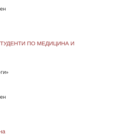
вен
СТУДЕНТИ ПО МЕДИЦИНА И
оги»
вен
на