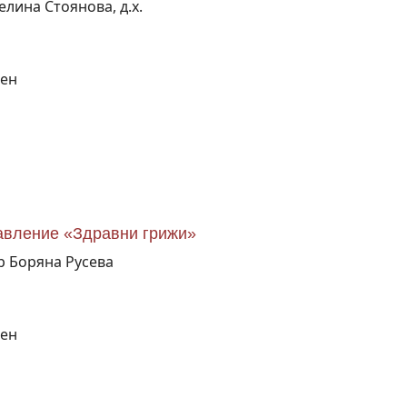
елина Стоянова, д.х.
вен
вление «Здравни грижи»
-р Боряна Русева
вен