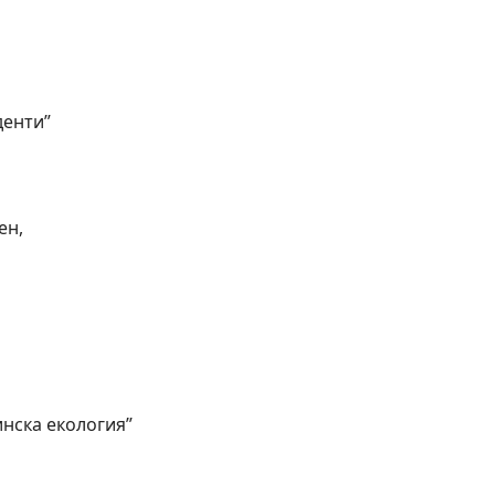
денти”
ен,
нска екология”