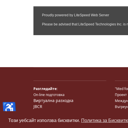
Разгледайте:
"Med fo
On-line подготовка
Проект
Виртуална разходка
Междун
♿
JBCR
Вътреу
Medical TV
Национ
Снимки
Център
Този уебсайт използва бисквитки.
Политика за Бисквитк