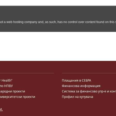
r Health"
Плащания в СЕБРА
 по НПВУ
Финансова информация
ародни проекти
Система за финансово упр-е и кон
ниверситетски проекти
Профил на купувача
ални програми
Търгове по ЗДС
 за кариерно развитие
и.