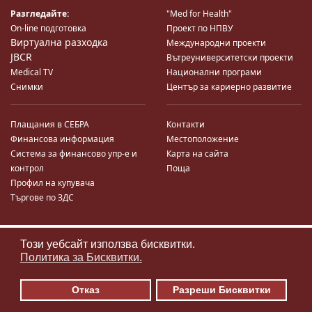
Разгледайте:
"Med for Health"
On-line подготовка
Проект по НПВУ
Виртуална разходка
Международни проекти
JBCR
Вътреуниверситетски проекти
Medical TV
Национални програми
Снимки
Център за кариерно развитие
Плащания в СЕБРА
Контакти
Финансова информация
Местоположение
Система за финансово упр-е и
Карта на сайта
контрол
Поща
Профил на купувача
Търгове по ЗДС
Този уебсайт използва бисквитки.
♿
Политика за Бисквитки.
Отказ
Разреши Бисквитки