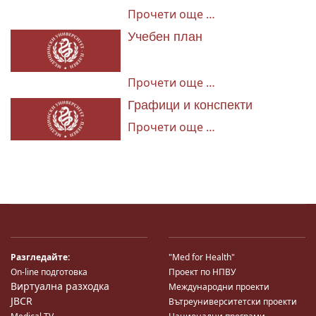
Прочети още …
Учебен план
Прочети още …
Графици и конспекти
Прочети още …
Разгледайте:
"Med for Health"
On-line подготовка
Проект по НПВУ
Виртуална разходка
Международни проекти
JBCR
Вътреуниверситетски проекти