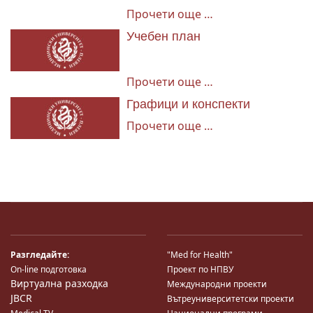
Прочети още …
Учебен план
Прочети още …
Графици и конспекти
Прочети още …
Разгледайте:
"Med for Health"
On-line подготовка
Проект по НПВУ
Виртуална разходка
Международни проекти
JBCR
Вътреуниверситетски проекти