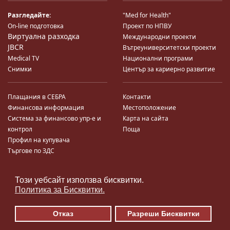
Разгледайте:
"Med for Health"
On-line подготовка
Проект по НПВУ
Виртуална разходка
Международни проекти
JBCR
Вътреуниверситетски проекти
Medical TV
Национални програми
Снимки
Център за кариерно развитие
Плащания в СЕБРА
Контакти
Финансова информация
Местоположение
Система за финансово упр-е и
Карта на сайта
контрол
Поща
Профил на купувача
Търгове по ЗДС
Този уебсайт използва бисквитки.
♿
Политика за Бисквитки.
Отказ
Разреши Бисквитки