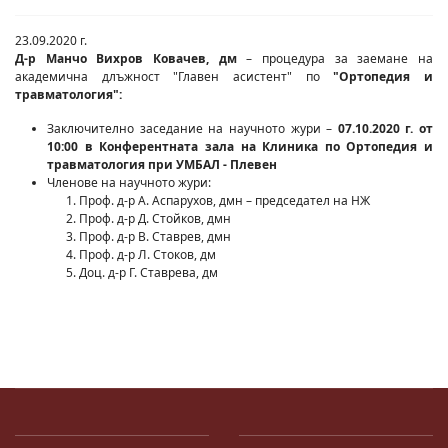
23.09.2020 г.
Д-р Манчо Вихров Ковачев, дм
– процедура за заемане на
академична длъжност "Главен асистент" по
"Ортопедия и
травматология":
Заключително заседание на научното жури –
07.10.2020 г. от
10:00 в Конферентната зала на Клиника по Ортопедия и
травматология при УМБАЛ - Плевен
Членове на научното жури:
Проф. д-р А. Аспарухов, дмн – председател на НЖ
Проф. д-р Д. Стойков, дмн
Проф. д-р В. Ставрев, дмн
Проф. д-р Л. Стоков, дм
Доц. д-р Г. Ставрева, дм