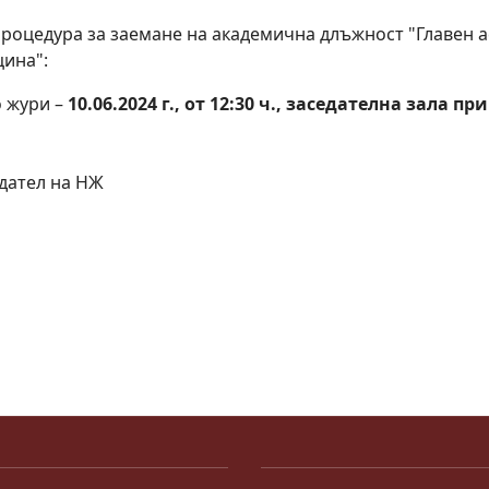
процедура за заемане на академична длъжност "Главен 
цина":
о жури –
10.06.2024 г., от 12:30 ч., заседателна зала
едател на НЖ