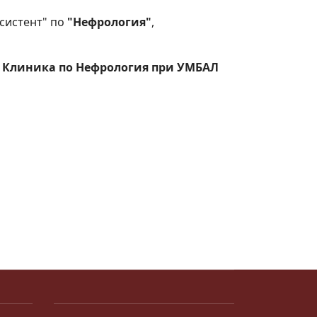
асистент" по
"Нефрология"
,
 при Клиника по Нефрология при УМБАЛ