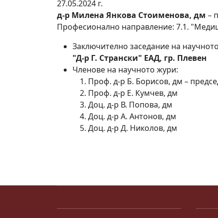
27.05.2024 г.
д-р Милена Янкова Стоименова, дм
– 
Професионално направление: 7.1. "Меди
Заключително заседание на научнот
"Д-р Г. Странски" ЕАД, гр. Плевен
Членове на научното жури:
Проф. д-р Б. Борисов, дм – предс
Проф. д-р Е. Кумчев, дм
Доц. д-р В. Попова, дм
Доц. д-р А. Антонов, дм
Доц. д-р Д. Николов, дм