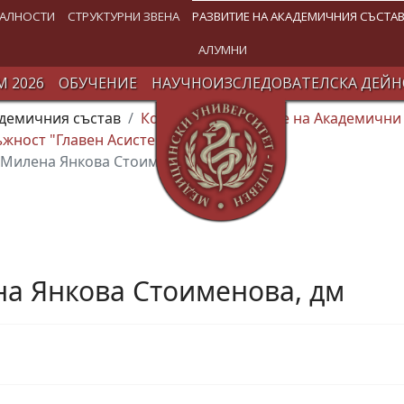
АЛНОСТИ
СТРУКТУРНИ ЗВЕНА
РАЗВИТИЕ НА АКАДЕМИЧНИЯ СЪСТА
АЛУМНИ
 2026
ОБУЧЕНИЕ
НАУЧНОИЗСЛЕДОВАТЕЛСКА ДЕЙН
адемичния състав
Конкурси за заемане на Академични
жност "Главен Асистент"
-р Милена Янкова Стоименова, дм
ена Янкова Стоименова, дм