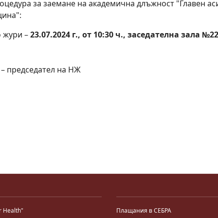
оцедура за заемане на академична длъжност "Главен ас
цина":
о жури –
23.07.2024 г., от 10:30 ч., заседателна зала 
 – председател на НЖ
r Health"
Плащания в СЕБРА