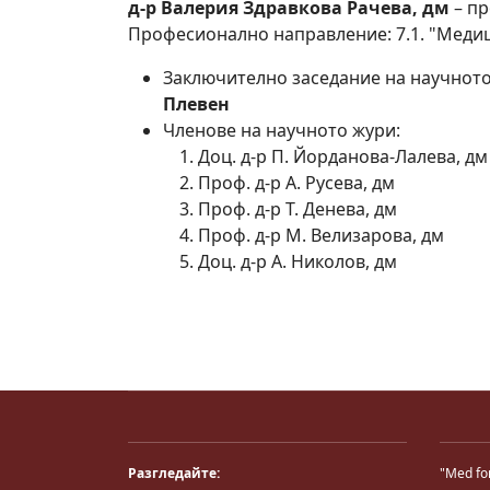
д-р Валерия Здравкова Рачева, дм
– пр
Професионално направление: 7.1. "Меди
Заключително заседание на научнот
Плевен
Членове на научното жури:
Доц. д-р П. Йорданова-Лалева, дм
Проф. д-р А. Русева, дм
Проф. д-р Т. Денева, дм
Проф. д-р М. Велизарова, дм
Доц. д-р А. Николов, дм
Разгледайте:
"Med fo