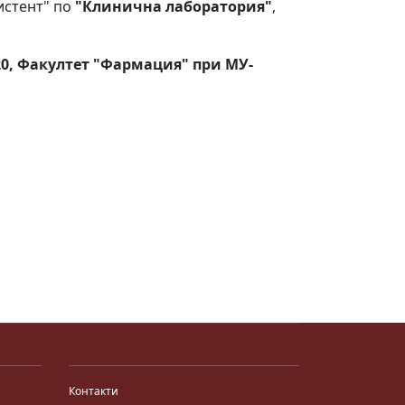
истент" по
"Клинична лаборатория"
,
№220, Факултет "Фармация" при МУ-
Контакти