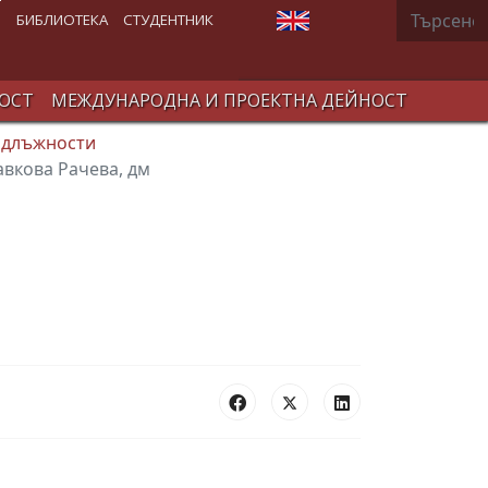
Търсене
Изберете език
В
БИБЛИОТЕКА
СТУДЕНТНИК
ОСТ
МЕЖДУНАРОДНА И ПРОЕКТНА ДЕЙНОСТ
 длъжности
равкова Рачева, дм