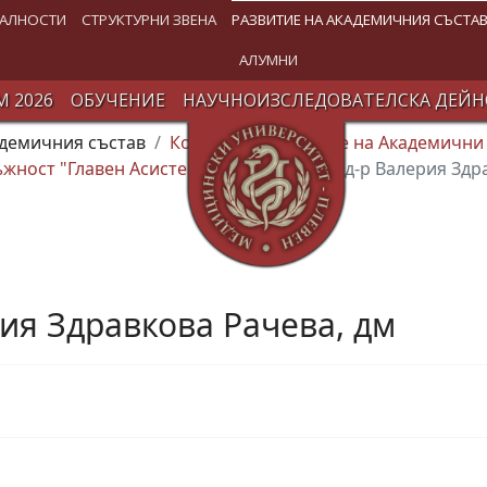
АЛНОСТИ
СТРУКТУРНИ ЗВЕНА
РАЗВИТИЕ НА АКАДЕМИЧНИЯ СЪСТА
АЛУМНИ
 2026
ОБУЧЕНИЕ
НАУЧНОИЗСЛЕДОВАТЕЛСКА ДЕЙН
адемичния състав
Конкурси за заемане на Академични
жност "Главен Асистент"
05.07.2024 г. д-р Валерия Зд
ерия Здравкова Рачева, дм