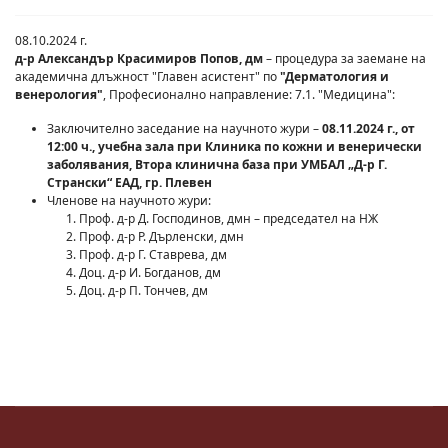
08.10.2024 г.
д-р Александър Красимиров Попов, дм
– процедура за заемане на
академична длъжност "Главен асистент" по
"Дерматология и
венерология"
, Професионално направление: 7.1. "Медицина":
Заключително заседание на научното жури –
08.11.2024 г., от
12:00 ч., учебна зала при Клиника по кожни и венерически
заболявания, Втора клинична база при УМБАЛ „Д-р Г.
Странски“ ЕАД, гр. Плевен
Членове на научното жури:
Проф. д-р Д. Господинов, дмн – председател на НЖ
Проф. д-р Р. Дърленски, дмн
Проф. д-р Г. Ставрева, дм
Доц. д-р И. Богданов, дм
Доц. д-р П. Тончев, дм