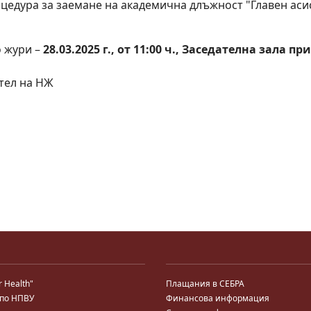
цедура за заемане на академична длъжност "Главен аси
о жури –
28.03.2025 г., от 11:00 ч., Заседателна зала п
ател на НЖ
r Health"
Плащания в СЕБРА
 по НПВУ
Финансова информация