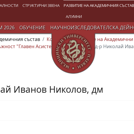
АЛНОСТИ
СТРУКТУРНИ ЗВЕНА
РАЗВИТИЕ НА АКАДЕМИЧНИЯ СЪСТА
АЛУМНИ
 2026
ОБУЧЕНИЕ
НАУЧНОИЗСЛЕДОВАТЕЛСКА ДЕЙН
адемичния състав
Конкурси за заемане на Академични
жност "Главен Асистент"
12.02.2025 г. д-р Николай Ив
олай Иванов Николов, дм