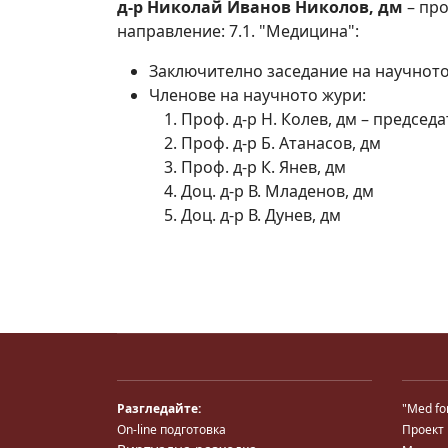
д-р Николай Иванов Николов, дм
– про
направление: 7.1. "Медицина":
Заключително заседание на научнот
Членове на научното жури:
Проф. д-р Н. Колев, дм – председ
Проф. д-р Б. Атанасов, дм
Проф. д-р К. Янев, дм
Доц. д-р В. Младенов, дм
Доц. д-р В. Дунев, дм
Разгледайте:
"Med fo
On-line подготовка
Проект