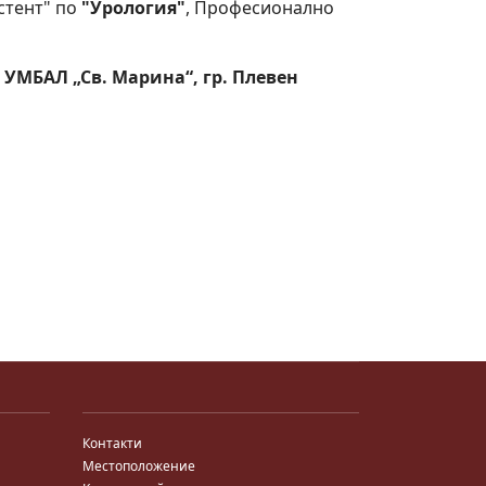
стент" по
"Урология"
, Професионално
ри УМБАЛ „Св. Марина“, гр. Плевен
Контакти
Местоположение