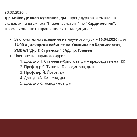
30.03.2026 г.
д-р Бойко Дилков Кузманов, дм
– процедура за заемане на
академична длъжност "Главен асистент" по
"Кардиология"
,
Професионално направление: 7.1. "Медицина":
Заключително заседание на научното жури –
16.04.2026 г., от
14:00 ч., лекарски кабинет на Клиника по Кардиология,
УМБАЛ "Д-р Г. Странски" ЕАД, гр. Плевен
Членове на научното жури:
Доц. д-р Н. Станчева-Христова, дм – председател на НЖ
Проф. д-р С. Тишева-Господинова, дмн
Проф. д-р Й. Йотов, дм
Доц. д-р А. Кишева, дм
Доц. д-р К. Господинов, дм