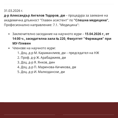
31.03.2026 г.
д-р Александър Ангелов Тодоров, дм
– процедура за заемане на
академична длъжност "Главен асистент" по
"Спешна медицина"
,
Професионално направление: 7.1. "Медицина":
Заключително заседание на научното жури –
15.04.2026 г., от
14:00 ч., заседателна зала № 220, Факултет "Фармация" при
МУ-Плевен
Членове на научното жури:
Доц. д-р М. Караманлиев, дм – председател на НЖ
Проф. д-р Ж. Арабаджиев, дм
Доц. д-р Я. Янков, дмн
Доц. д-р П. Маринова-Кичикова, дм
Доц. д-р И. Малкодански, дм