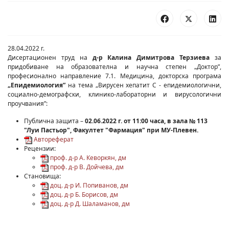
28.04.2022 г.
Дисертационен труд на
д-р Калина Димитрова Терзиева
за
придобиване на образователна и научна степен „Доктор”,
професионално направление 7.1. Медицина, докторска програма
„Епидемиология”
на тема „Вирусен хепатит С - епидемиологични,
социално-демографски, клинико-лабораторни и вирусологични
проучвания”:
Публична защита –
02.06.2022 г. от 11:00 часа, в зала № 113
"Луи Пастьор", Факултет "Фармация" при МУ-Плевен.
Автореферат
Рецензии:
проф. д-р А. Кеворкян, дм
проф. д-р В. Дойчева, дм
Становища:
доц. д-р И. Попиванов, дм
доц. д-р Б. Борисов, дм
доц. д-р Д. Шаламанов, дм