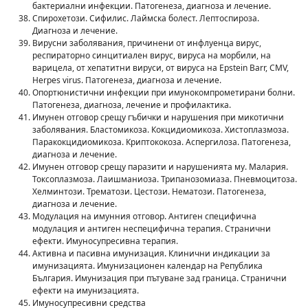
бактериални инфекции. Патогенеза, диагноза и лечение.
Спирохетози. Сифилис. Лаймска болест. Лептоспироза.
Диагноза и лечение.
Вирусни заболявания, причинени от инфлуенца вирус,
респираторно синцитиален вирус, вируса на морбили, на
варицела, от хепатитни вируси, от вируса на Epstein Barr, CMV,
Herpes virus. Патогенеза, диагноза и лечение.
Опортюнистични инфекции при имунокомпрометирани болни.
Патогенеза, диагноза, лечение и профилактика.
Имунен отговор срещу гъбички и нарушения при микотични
заболявания. Бластомикоза. Кокцидиомикоза. Хистоплазмоза.
Паракокцидиомикоза. Криптококоза. Аспергилоза. Патогенеза,
диагноза и лечение.
Имунен отговор срещу паразити и нарушенията му. Малария.
Токсоплазмоза. Лаишманиоза. Трипанозомиаза. Пневмоцитоза.
Хелминтози. Трематози. Цестози. Нематози. Патогенеза,
диагноза и лечение.
Модулация на имунния отговор. Антиген специфична
модулация и антиген неспецифична терапия. Странични
ефекти. Имуносупресивна терапия.
Активна и пасивна имунизация. Клинични индикации за
имунизацията. Имунизационен календар на Република
България. Имунизация при пътуване зад граница. Странични
ефекти на имунизацията.
Имуносупресивни средства