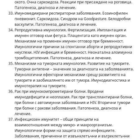
окото. Очна саркоидоза. Реакции при присаждане на роговица.
Патогенеза, диагноза и лечение.
Имуномедиирани респираторни заболявания. Еозинофилен
пневмонит. Саркоидоза. Синдром на Goodpasture. Белодробни
васкулити. Патогенеза, диагноза и лечение.
Репродуктивна имунология. Фертилизация. Имплантация и
имунен отговор към фетуса. Плацентата като имунен орган.
Механизми на променен имунен отговор при бременност.
Имунологични причини за спонтанни аборти и репродуктивни
неуспехи. HIV инфекция и бременност. Неонатална алоимунна
тромбоцитопения. Патогенеза, диагноза и лечение.
Механизми на туморната имунология. Развитие на туморите.
Туморни антигени – значение за диагнозата на заболяванията.
Имунологични ефекторни механизми срещу развитието на
туморите и заобикалянето им от тумора. Имунодиагностика и
имунотерапия на туморите.
Рак при имунокомпрометирани болни. Вродени
имунодефицити и неоплазия. Рак при трансплантирани болни,
при болни с автоимунни заболявания и HIV. Вторични тумори
при болни с ракови заболявания. Патогенеза, диагноза и
лечение.
Инфекциозен имунитет – общи принципи на
взаимоотношения между микро- и макроорганизъм.
Имунологични форми на защита спрямо инфекциите.
Заболявания, причинени от извънклетъчни и вътреклетъчни