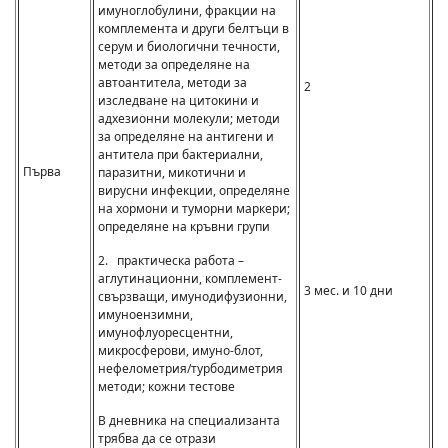
имуноглобулини, фракции на
комплемента и други белтъци в
серум и биологични течности,
методи за определяне на
автоантитела, методи за
2
изследване на цитокини и
адхезионни молекули; методи
за определяне на антигени и
антитела при бактериални,
Първа
паразитни, микотични и
вирусни инфекции, определяне
на хормони и туморни маркери;
определяне на кръвни групи
2. практическа работа –
аглутинационни, комплемент-
3 мес. и 10 дни
свързващи, имунодифузионни,
имуноензимни,
имунофлуоресцентни,
микросферови, имуно-блот,
нефелометрия/турбодиметрия
методи; кожни тестове
В дневника на специализанта
трябва да се отрази