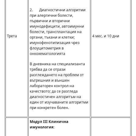
2. Диагностични алгоритми
при алергични болести,
първични и вторични
имунодефицити, автоимунни
болести, трансплантация на
Трета
4 мес. и 10 дни
органи, тъкани и клетки;
имунофенотипизация чрез
флоуцитометрия в
онкохематологията
В дневника на специализанта
трябва да се отрази
разглеждането на проблем от
вътрешния и външен
лабораторен контрол на
качеството; да се разгледа
диагностичен алгоритъм на
един от изучаваните алгоритми
при конкретен болен.
Модул III
Клинична
имунология: