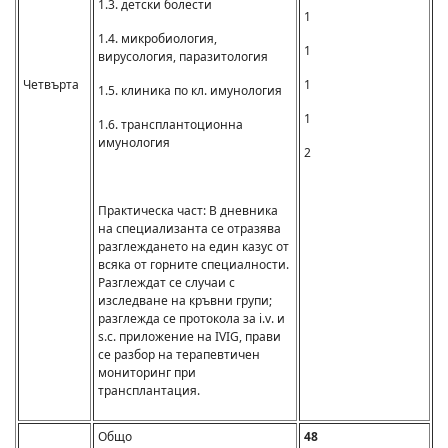
1.3. детски болести
1
1.4. микробиология,
1
вирусология, паразитология
Четвърта
1
1.5. клиника по кл. имунология
1
1.6. трансплантоционна
имунология
2
Практическа част: В дневника
на специализанта се отразява
разглеждането на един казус от
всяка от горните специалности.
Разглеждат се случаи с
изследване на кръвни групи;
разглежда се протокола за i.v. и
s.c. приложение на IVIG, прави
се разбор на терапевтичен
мониторинг при
трансплантация.
Общо
48