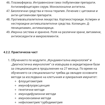
Плазмафереза. Интравенозни гама глобулинови препарати.
Антилимфоцитарен серум. Моноклонални антитела.
Биологични средства и генна терапия. Лечение с цитокини и
анти-цитокинови препарати.
Противовъзпалителни лекарства. Кортикостероиди. Аспирин и
нестероидни антивъзпалителни средства. Колхицин. Д-
пенициламин, антималарици.
Имунна система и хранене. Роля на различни храни, витамини,
антиоксиданти и микроелементи.
4.2.2. Практическа част
Обучението по модулите „Фундаментална имунология“ и
„Диагностична имунология“ се извършва в акредитирани бази
за специализация в продължение на 27 месеца. По време на
обучението си специализантът трябва да овладее основните
методи за изследване на клетъчния и хуморалния имунитет:
флоуцитометрия
имунофлуоресценция
генетични методи
имунодифузионни методи
имуноензимни методи
нефелометрия/ турбодиметрия