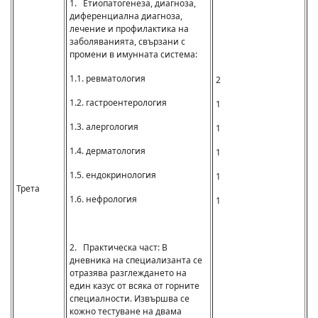
1. Етиопатогенеза, диагноза,
диференциална диагноза,
лечение и профилактика на
заболяванията, свързани с
промени в имунната система:
1.1. ревматология
2
1.2. гастроентерология
1
1.3. алергология
1
1.4. дерматология
1
1.5. ендокринология
1
Трета
1.6. нефрология
1
2. Практическа част: В
дневника на специализанта се
отразява разглеждането на
един казус от всяка от горните
специалности. Извършва се
кожно тестуване на двама