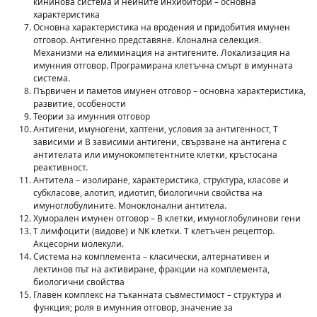
кининова система и нейните инхибитори – основна
характеристика
Основна характеристика на вродения и придобития имунен
отговор. Антигенно представяне. Клонална селекция.
Механизми на елиминация на антигените. Локализация на
имунния отговор. Програмирана клетъчна смърт в имунната
система.
Първичен и паметов имунен отговор – основна характеристика,
развитие, особености
Теории за имунния отговор
Антигени, имуногени, хаптени, условия за антигенност, Т
зависими и В зависими антигени, свързване на антигена с
антителата или имунокомпетентните клетки, кръстосана
реактивност.
Антитела – изолиране, характеристика, структура, класове и
субкласове, алотип, идиотип, биологични свойства на
имуноглобулините. Моноклонални антитела.
Хуморален имунен отговор – В клетки, имуноглобулинови гени
Т лимфоцити (видове) и NK клетки. Т клетъчен рецептор.
Акцесорни молекули.
Система на комплемента – класически, алтернативен и
лектинов път на активиране, фракции на комплемента,
биологични свойства
Главен комплекс на тъканната съвместимост – структура и
функция; роля в имунния отговор, значение за