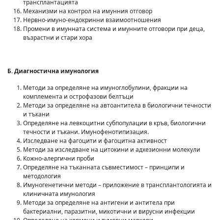
трансплантацията
Механизми на контрол на имунния отговор
Нервно-имуно-ендокринни взаимоотношения
Промени в имунната система и имунните отговори при деца,
възрастни и стари хора
Б. Диагностична имунология
Методи за определяне на имуноглобулини, фракции на
комплемента и острофазови белтъци
Методи за определяне на автоантитела в биологични течности
и тъкани
Определяне на левкоцитни субпопулации в кръв, биологични
течности и тъкани. Имунофенотипизация.
Изследване на фагоцити и фагоцитна активност
Методи за изследване на цитокини и адхезионни молекули
Кожно-алергични проби
Определяне на тъканната съвместимост – принципи и
методология
Имуногенетични методи – приложение в трансплантологията и
клиничната имунология
Методи за определяне на антигени и антитела при
бактериални, паразитни, микотични и вирусни инфекции