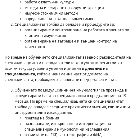
работа с клетъчни култури
методи за изолиране на серумни фракции
имунохистохимични методи
определяне на тъканна съвместимост
Специализантът трябва да овладее и процедурите за:
организиране и контролиране на работата в звената по
клинична имунология
организиране на вътрешен и външен контрол на
качеството
По време на обучението специализантът заедно с ръководителя на
специализацията и преподавателите консултанти регистрират
всички текущо усвоени умения и знания в
дневник на
специализанта
, който е неизменна част от досието на
специализанта, необходимо за явяване на държавен изпит.
Обучението по модул „Клинична имунология“ се провежда в
акредитирани бази за специализация в продължение на 19
месеца. По време на специализацията си специализантът
трябва да овладее следните практически умения, клинични и
инструментални изследвания:
преглед на болния
назначаване, извършване и интерпетация на
специализирани имунологични изследвания
разчитане на ЕКГ, рентгенография и ФИД