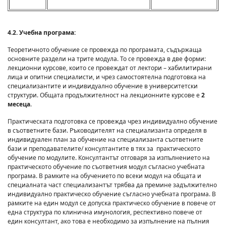
4.2. Учебна програма:
Теоретичното обучение се провежда по програмата, съдържаща
основните раздели на трите модула. То се провежда в две форми:
лекционни курсове, които се провеждат от лектори – хабилитирани
лица и опитни специалисти, и чрез самостоятелна подготовка на
специализантите и индивидуално обучение в университетски
структури. Общата продължителност на лекционните курсове е
2
месеца
.
Практическата подготовка се провежда чрез индивидуално обучение
в съответните бази. Ръководителят на специализанта определя в
индивидуален план за обучение на специализанта съответните
бази и преподавателите/ консултантите в тях за практическото
обучение по модулите. Консултантът отговаря за изпълнението на
практическото обучение по съответния модул съгласно учебната
програма. В рамките на обучението по всеки модул на общата и
специалната част специализантът трябва да премине задължително
индивидуално практическо обучение съгласно учебната програма. В
рамките на един модул се допуска практическо обучение в повече от
една структура по клинична имунология, респективно повече от
един консултант, ако това е необходимо за изпълнение на пълния