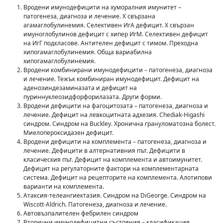
Вродени имунодефицити на хуморалния имунитет –
патогенеза, диагноза и лечение. Х свързана
агамаглобулинемия. Селективен ИгА дефицит. Х свързан
имуноглобулинов дефицит с хипер ИгМ. Селективен дефицит
на ИгГ подкласове. Антителен дефицит с тимом. Преходна
хипогамаглобулинемия. Обща вариабилна
хипогамаглобулинемия.
Вродени комбинирани имунодефицити – патогенеза, диагноза
и лечение. Тежък комбиниран имунодефицит. Дефицит на
аденозиндезаминазата и дефицит на
пуриннуклеозидфорфорилазата. Други форми.
Вродени дефицити на фагоцитозата – патогенеза, диагноза и
лечение. Дефицит на левкоцитната адхезия. Chediak-Higashi
синдром. Синдром на Buckley. Хронична грануломатозна болест.
Миелопероксидазен дефицит.
Вродени дефицити на комплемента – патогенеза, диагноза и
лечение. Дефицити в алтернативния път. Дефицити в
класическия път. Дефицит на комплемента и автоимунитет.
Дефицит на регулаторните фактори на комплементарната
система. Дефицит на рецепторите на комплемента. Алотипови
варианти на комплемента.
Атаксия-телеангиектазия. Синдром на DiGeorge. Синдром на
Wiscott-Aldrich. Патогенеза, диагноза и лечение.
Автовъзпалителен фебрилен синдром
Вторични имунодефицитни състояния – класификация,