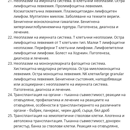
Неоплазми на имунната система. В-клетъчни неоплазии. Остра
лимфоцитна левкемия. Пролимфоцитна левкемия.
Косматоклетъчна левкемия. Плазмоцитоиден лимфоцитен
лимфом. Мултиплен миелом. Заболяване на тежките вериги.
Бенигнени моноклонални гамапатии. Бенигнена
хипергамаглобулинемична пурпура. Патогенеза, диагноза и
лечение.
Неоплазми на имунната система. Т клетъчни неоплазии. Остра
лимфоцитна левкемия от Т клетъчен тип. Малки Т лимфоцитни
неоплазми. Периферни Т клетъчни лимфоми. Лимфоепителни
лимфоцитни лимфоми. Болест на Ходчкин. Патогенеза,
диагноза и лечение.
Неоплазми на мононуклеарната фагоцитна система.
Хистиоцитна медуларна ретикулоза. Остра миеломоноцитна
левкемия. Остра моноцитна левкемия. NK клетки/large granular
лимфоцитна левкемия. Бенигнени състояния, наподобяващи
или асоциирани с неоплазмите на имунната система.
Патогенеза, диагноза и лечение.
Трансплантация на органи – тъканна съвместимост, реакции на
отхвърляне, профилактика и лечение на реакциите на
отхвърляне, особености в трансплантирането на различните
органи – бъбрек, панкреас, черен дроб, сърце, бял дроб
Трансплантация на хемопоетични стволови клетки. Алогенна и
автоложна трансплантация. Тъканна съвместимост, донорен
регистър, банка за стволови клетки. Реакция на отхвърляне,