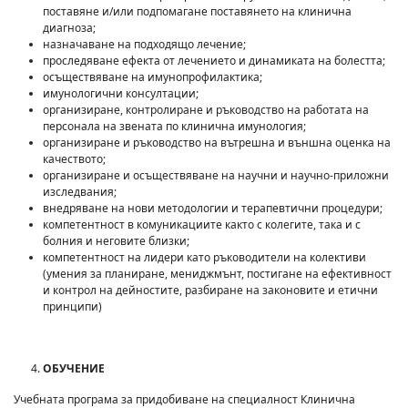
поставяне и/или подпомагане поставянето на клинична
диагноза;
назначаване на подходящо лечение;
проследяване ефекта от лечението и динамиката на болестта;
осъществяване на имунопрофилактика;
имунологични консултации;
организиране, контролиране и ръководство на работата на
персонала на звената по клинична имунология;
организиране и ръководство на вътрешна и външна оценка на
качеството;
организиране и осъществяване на научни и научно-приложни
изследвания;
внедряване на нови методологии и терапевтични процедури;
компетентност в комуникациите както с колегите, така и с
болния и неговите близки;
компетентност на лидери като ръководители на колективи
(умения за планиране, мениджмънт, постигане на ефективност
и контрол на дейностите, разбиране на законовите и етични
принципи)
ОБУЧЕНИЕ
Учебната програма за придобиване на специалност Клинична