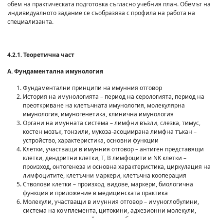
обем на практическата подготовка съгласно учебния план. Обемът на
индивидуалното задание се съобразява с профила на работа на
специализанта.
4.2.1. Теоретична част
А. Фундаментална имунология
Фундаментални принципи на имунния отговор
История на имунологията – период на серологията, период на
преоткриване на клетъчната имунология, молекулярна
имунология, имуногенетика, клинична имунология
Органи на имунната система – лимфни възли, слезка, тимус,
костен мозък, тонзили, мукоза-асоциирана лимфна тъкан –
устройство, характеристика, основни функции
Клетки, участващи в имунния отговор – антиген представящи
клетки, дендритни клетки, Т, В лимфоцити и NK клетки –
произход, онтогенеза и основна характеристика, циркулация на
лимфоцитите, клетъчни маркери, клетъчна кооперация
Стволови клетки – произход, видове, маркери, биологична
функция и приложение в медицинската практика
Молекули, участващи в имунния отговор – имуноглобулини,
система на комплемента, цитокини, адхезионни молекули,