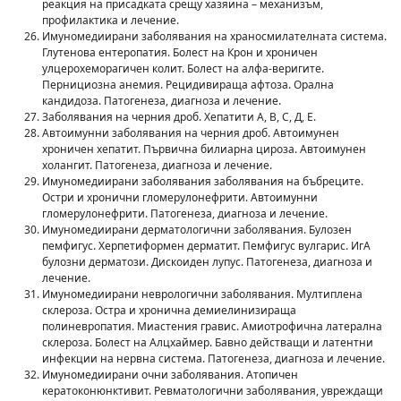
реакция на присадката срещу хазяина – механизъм,
профилактика и лечение.
Имуномедиирани заболявания на храносмилателната система.
Глутенова ентеропатия. Болест на Крон и хроничен
улцерохеморагичен колит. Болест на алфа-веригите.
Пернициозна анемия. Рецидивираща афтоза. Орална
кандидоза. Патогенеза, диагноза и лечение.
Заболявания на черния дроб. Хепатити А, В, С, Д, Е.
Автоимунни заболявания на черния дроб. Автоимунен
хроничен хепатит. Първична билиарна цироза. Автоимунен
холангит. Патогенеза, диагноза и лечение.
Имуномедиирани заболявания заболявания на бъбреците.
Остри и хронични гломерулонефрити. Автоимунни
гломерулонефрити. Патогенеза, диагноза и лечение.
Имуномедиирани дерматологични заболявания. Булозен
пемфигус. Херпетиформен дерматит. Пемфигус вулгарис. ИгА
булозни дерматози. Дискоиден лупус. Патогенеза, диагноза и
лечение.
Имуномедиирани неврологични заболявания. Мултиплена
склероза. Остра и хронична демиелинизираща
полиневропатия. Миастения гравис. Амиотрофична латерална
склероза. Болест на Алцхаймер. Бавно действащи и латентни
инфекции на нервна система. Патогенеза, диагноза и лечение.
Имуномедиирани очни заболявания. Атопичен
кератоконюнктивит. Ревматологични заболявания, увреждащи