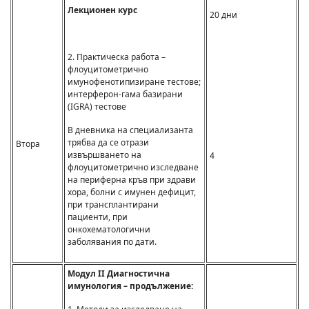
Лекционен курс
20 дни
2. Практическа работа –
флоуцитометрично
имунофенотипизиране тестове;
интерферон-гама базирани
(IGRA) тестове
В дневника на специализанта
трябва да се отрази
Втора
извършването на
4
флоуцитометрично изследване
на периферна кръв при здрави
хора, болни с имунен дефицит,
при трансплантирани
пациенти, при
онкохематологични
заболявания по дати.
Модул II Диагностична
имунология – продължение: