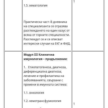
1
1.5. хематология
Практическа част: В дневника
на специализанта се отразява
разглеждането на един казус от
всяка от горните специалности.
Разглеждат се и се описват
интересни случаи на ЕКГ и ФИД.
Модул III Клинична
имунология – продължение:
1. Етиопатогенеза, диагноза,
диференциална диагноза,
лечение и профилактика на
заболяванията, свързани с
промени в имунната система:
1.1. онкология
1.2. хемотрансфузиология
1