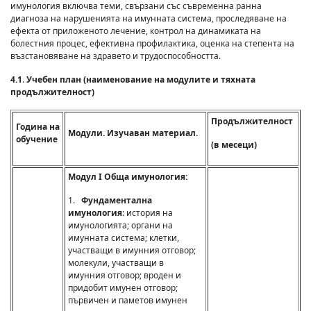
имунология включва теми, свързани със съвременна ранна
диагноза на нарушенията на имунната система, проследяване на
ефекта от приложеното лечение, контрол на динамиката на
болестния процес, ефективна профилактика, оценка на степента на
възстановяване на здравето и трудоспособността.
4.1
.
Учебен план (наименование на модулите и тяхната
продължителност)
Продължителност
Година на
Модули. Изучаван материал.
обучение
(в месеци)
Модул I Обща имунология:
1.
Фундаментална
имунология
: история на
имунологията; органи на
имунната система; клетки,
участващи в имунния отговор;
молекули, участващи в
имунния отговор; вроден и
придобит имунен отговор;
първичен и паметов имунен