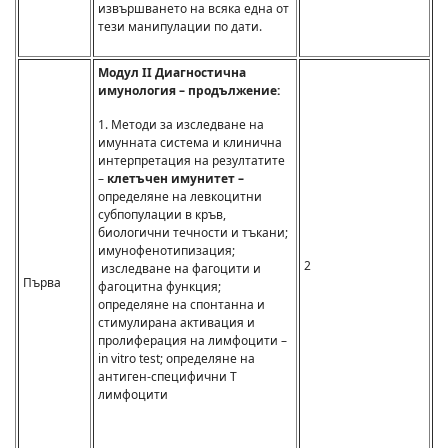
извършването на всяка една от
тези манипулации по дати.
Модул II Диагностична
имунология – продължение:
1. Методи за изследване на
имунната система и клинична
интерпретация на резултатите
–
клетъчен имунитет –
определяне на левкоцитни
субпопулации в кръв,
биологични течности и тъкани;
имунофенотипизация;
2
изследване на фагоцити и
Първа
фагоцитна функция;
определяне на спонтанна и
стимулирана активация и
пролиферация на лимфоцити –
in vitro test; определяне на
антиген-специфични Т
лимфоцити