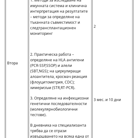
1. Методи за изследване на
имунната система и клинична
интерпретация на резултатите
– методи за определяне на
тъканната съвместимост и
2
следтрансплантационен
мониторинг
2. Практическа работа –
определяне на HLA антигени
Втора
(PCR-SSP,SSOP) и алели
(SBT,NGS); на циркулиращи
алоантитела, кросмач реакция
(флоуцитометрия, CDC);
химеризъм (STR,RT-PCR).
3. Определяне на инфекциозни
3 мес. и 10 дни
генетични последователности
(молекулярнoбиологични
тестове).
В дневника на специализанта
трябва да се отрази
извършването на всяка една от