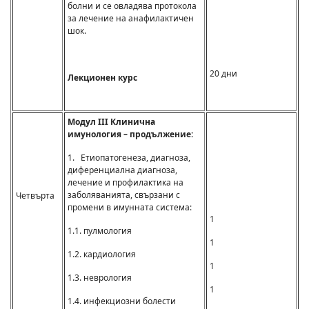
болни и се овладява протокола
за лечение на анафилактичен
шок.
20 дни
Лекционен курс
Модул III Клинична
имунология – продължение:
1. Етиопатогенеза, диагноза,
диференциална диагноза,
лечение и профилактика на
заболяванията, свързани с
Четвърта
промени в имунната система:
1
1.1. пулмология
1
1.2. кардиология
1
1.3. неврология
1
1.4. инфекциозни болести