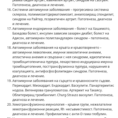
ревматоиден артрит, ювенилен артрит, синдром на Сьогрен.
Патогенеза, диагноза и лечение.
Системни автоимунни заболявания – прогресивна системна
склероза, полимиозит/дерматомиозит, анкилозиращ спондилит,
синдром на Райтер, псориатичен артрит. Патогенеза, диагноза
и лечение.
Автоимунни ендокринни заболявания – болест на Хашимото,
Базедова болест, инсулин зависим захарен диабет, болест на
Адисон, автоимунен полигландуларен синдром – патогенеза,
диагноза и лечение.
Автоимунни заболявания на кръвта и кръвотворенето –
автоимунни левкопении, имунни хемолитични анемии,
апластична анемия и свързани с нея синдроми, идиопатична
тромбоцитопенична пурпура, лекарствено индуцирана имунна
тромбоцитопения, посттрансфузионна пурпура, нарушения в
коагулацията, антифосфосфолипиден синдром. Патогенеза,
диагноза и лечение.
Автоимунни заболявания на сърцето и кръвоносните съдове.
Перикардит. Миокардит. Ендокардит. Васкулити. Панартериитис
нодоза. Вегенерова грануломатоза. Артериит на Такаясу.
Облитериращ тромбангиит. Churg-Strauss васкулит. Патогенеза,
диагноза и лечение.
Хемотрансфузионна имунология – кръвни групи, нежелателни
хемотрансфузионни реакции, Rh несъвместимост. Патогенеза,
диагноза и лечение. Профилактика с анти-D гама глобулин.