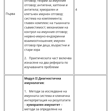
отговор; теории за имунния
отговор; антигени, хаптени и
антитела; хуморален и
4
Първа
клетъчен имунен отговор;
система на комплемента;
главен комплекс на тъканната
съвместимост; механизми на
контрол на имунния отговор;
нервно-имуно-ендокринни
взаимоотношения; имунен
отговор при деца, възрастни и
стари хора
2. Практическата част включва
изнасяне на два реферата по
изучаваните проблеми
Модул II Диагностична
имунология:
1. Методи за изследване на
имунната система и клинична
интерпретация на резултатите
–
хуморален имунитет
–
методи за определяне на