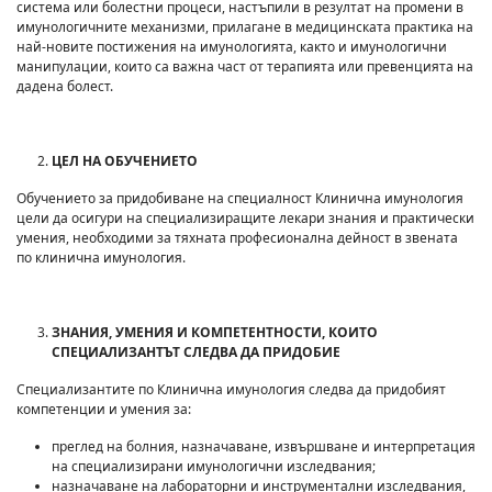
система или болестни процеси, настъпили в резултат на промени в
имунологичните механизми, прилагане в медицинската практика на
най-новите постижения на имунологията, както и имунологични
манипулации, които са важна част от терапията или превенцията на
дадена болест.
ЦЕЛ НА ОБУЧЕНИЕТО
Обучението за придобиване на специалност Клинична имунология
цели да осигури на специализиращите лекари знания и практически
умения, необходими за тяхната професионална дейност в звената
по клинична имунология.
ЗНАНИЯ
,
УМЕНИЯ
И КОМПЕТЕНТНОСТИ, КОИТО
СПЕЦИАЛИЗАНТЪТ СЛЕДВА ДА ПРИДОБИЕ
Специализантите по Клинична имунология следва да придобият
компетенции и умения за:
преглед на болния, назначаване, извършване и интерпретация
на специализирани имунологични изследвания;
назначаване на лабораторни и инструментални изследвания,