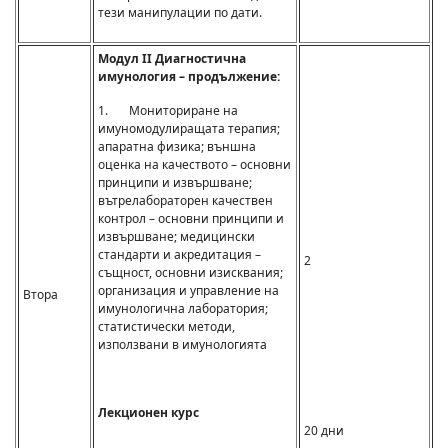
тези манипулации по дати.
Модул II Диагностична
имунология – продължение:
1. Мониториране на
имуномодулиращата терапия;
апаратна физика; външна
оценка на качеството – основни
принципи и извършване;
вътрелабораторен качествен
контрол – основни принципи и
извършване; медицински
стандарти и акредитация –
2
същност, основни изисквания;
организация и управление на
Втора
имунологична лаборатория;
статистически методи,
използвани в имунологията
Лекционен курс
20 дни