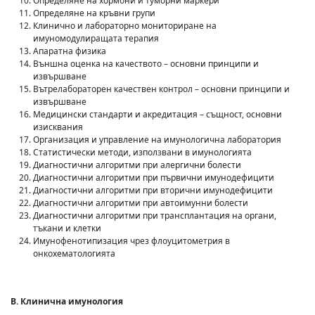
Определяне на хормони и туморни маркери
Определяне на кръвни групи
Клинично и лабораторно мониториране на
имуномодулиращата терапия
Апаратна физика
Външна оценка на качеството – основни принципи и
извършване
Вътрелабораторен качествен контрол – основни принципи и
извършване
Медицински стандарти и акредитация – същност, основни
изисквания
Организация и управление на имунологична лаборатория
Статистически методи, използвани в имунологията
Диагностични алгоритми при алергични болести
Диагностични алгоритми при първични имунодефицити
Диагностични алгоритми при вторични имунодефицити
Диагностични алгоритми при автоимунни болести
Диагностични алгоритми при трансплантация на органи,
тъкани и клетки
Имунофенотипизация чрез флоуцитометрия в
онкохематологията
В. Клинична имунология