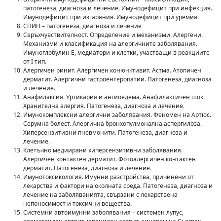
патогенеза, диагноза и лечение. Имунодефицит при инфекция.
Имунодефицит при изгаряния. Имунодефицит при уремия.
СПИН – патогенеза, диагноза и лечение
Свръхчувствителност. Определение и механизми. Алергени.
Механизми и класификация на алергичните заболявания.
Имуноглобулин Е, медиатори и клетки, участващи в реакциите
от I тип.
Алергичен ринит. Алергичен конюнктивит. Астма. Атопичен
дерматит. Алергични гастроентеропатии. Патогенеза, диагноза
и лечение.
Анафилаксия. Уртикария и ангиоедема. Анафилактичен шок.
Хранителна алергия. Патогенеза, диагноза и лечение.
Имунокомплексни алергични заболявания. Феномен на Артюс.
Серумна болест. Алергична бронхопулмонална аспергилоза.
Хиперсензитивни пневмонити. Патогенеза, диагноза и
лечение.
Клетъчно медиирани хиперсензитивни заболявания.
Алергичен контактен дерматит. Фотоалергичен контактен
дерматит. Патогенеза, диагноза и лечение.
Имунотоксикология. Имунни разстройства, причинени от
лекарства и фактори на околната среда. Патогенеза, диагноза и
лечение на заболяванията, свързани с лекарствена
непоносимост и токсични вещества.
Системни автоимунни заболявания – системен лупус,