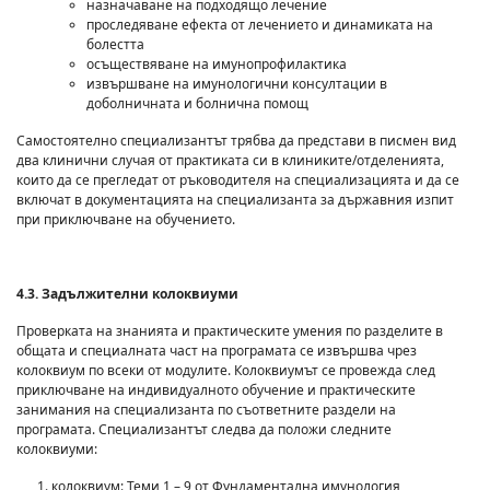
назначаване на подходящо лечение
проследяване ефекта от лечението и динамиката на
болестта
осъществяване на имунопрофилактика
извършване на имунологични консултации в
доболничната и болнична помощ
Самостоятелно специализантът трябва да представи в писмен вид
два клинични случая от практиката си в клиниките/отделенията,
които да се прегледат от ръководителя на специализацията и да се
включат в документацията на специализанта за държавния изпит
при приключване на обучението.
4.3. Задължителни колоквиуми
Проверката на знанията и практическите умения по разделите в
общата и специалната част на програмата се извършва чрез
колоквиум по всеки от модулите. Колоквиумът се провежда след
приключване на индивидуалното обучение и практическите
занимания на специализанта по съответните раздели на
програмата. Специализантът следва да положи следните
колоквиуми:
колоквиум: Теми 1 – 9 от Фундаментална имунология