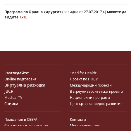
Програма по
Орална хирургия
(валидна от 27.07.2017 г.)
можете да
видите
ТУК.
Разгледайте:
"Med for Health"
On-line подготовка
Проект по НПВУ
Виртуална разходка
Международни проекти
JBCR
Вътреуниверситетски проекти
Medical TV
Национални програми
Снимки
Център за кариерно развитие
Плащания в СЕБРА
Контакти
Финансова информация
Местоположение