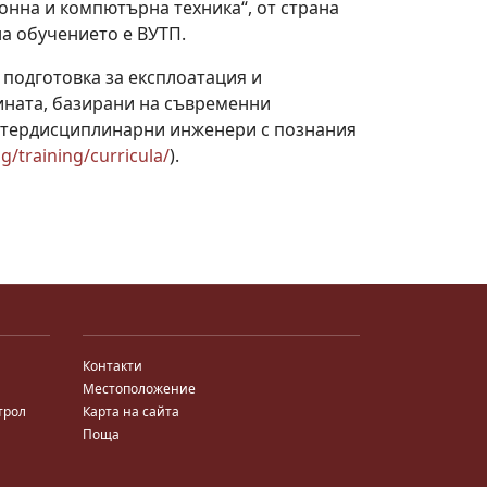
онна и компютърна техника“, от страна
на обучението е ВУТП.
подготовка за експлоатация и
ината, базирани на съвременни
интердисциплинарни инженери с познания
g/training/curricula/
).
Контакти
Местоположение
трол
Карта на сайта
Поща