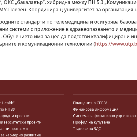
, ОКС „бакалавър“, хибридна между ПН 5.3.„Комуникаци
в МУ-Плевен. Координиращ университет за организация 
одните стандарти по телемедицина и осигурява базова 
ани системи с приложение в здравеопазването и медиц
. Обучението има за цел да подготви квалифицирани 
ърните и комуникационни технологии (
https://www.utp.b
r Health"
Плащания в СЕБРА
 по НПВУ
Финансова информация
ародни проекти
Система за финансово упр-е и кон
ниверситетски проекти
Профил на купувача
ални програми
Търгове по ЗДС
 за кариерно развитие