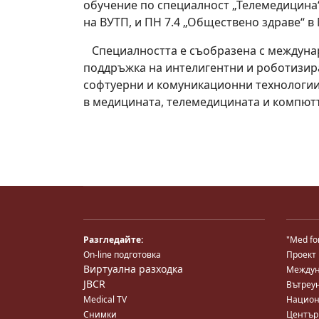
обучение по специалност „Телемедицина“
на ВУТП, и ПН 7.4 „Обществено здраве“ 
Специалността е съобразена с междунар
поддръжка на интелигентни и роботизир
софтуерни и комуникационни технологии
в медицината, телемедицината и компют
Разгледайте:
"Med fo
On-line подготовка
Проект
Виртуална разходка
Междун
JBCR
Вътреу
Medical TV
Национ
Снимки
Център