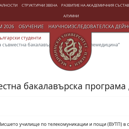
АЛНОСТИ
СТРУКТУРНИ ЗВЕНА
РАЗВИТИЕ НА АКАДЕМИЧНИЯ СЪСТА
АЛУМНИ
 2026
ОБУЧЕНИЕ
НАУЧНОИЗСЛЕДОВАТЕЛСКА ДЕЙН
ългарски студенти
 съвместна бакалавърска програма „Телемедицина“
естна бакалавърска програма
исшето училище по телекомуникации и пощи (ВУТП) в 