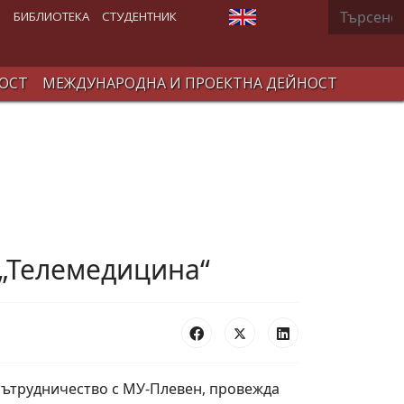
Търсене
Изберете език
В
БИБЛИОТЕКА
СТУДЕНТНИК
ОСТ
МЕЖДУНАРОДНА И ПРОЕКТНА ДЕЙНОСТ
 „Телемедицина“
сътрудничество с МУ-Плевен, провежда