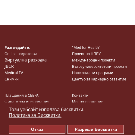
Разгледайте:
"Med for Health"
On-line подготовка
Проект по НПВУ
Виртуална разходка
Международни проекти
JBCR
Вътреуниверситетски проекти
Medical TV
Национални програми
Снимки
Център за кариерно развитие
Плащания в СЕБРА
Контакти
Финансова информация
Местоположение
Система за финансово упр-е и
Карта на сайта
Този уебсайт използва бисквитки.
♿
контрол
Поща
Политика за Бисквитки.
Профил на купувача
Търгове по ЗДС
Отказ
Разреши Бисквитки