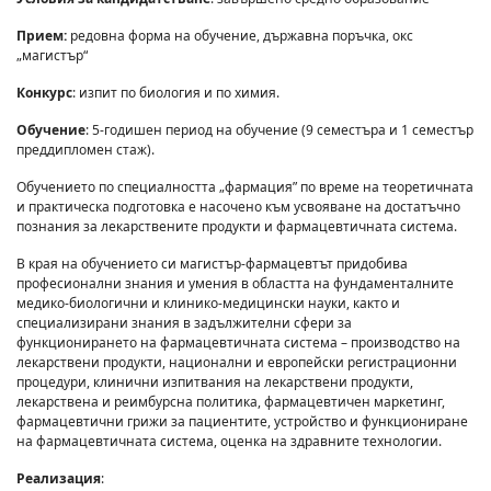
Прием:
редовна форма на обучение, държавна поръчка, окс
„магистър“
Конкурс
: изпит по биология и по химия.
Обучение
: 5-годишен период на обучение (9 семестъра и 1 семестър
преддипломен стаж).
Обучението по специалността „фармация” по време на теоретичната
и практическа подготовка е насочено към усвояване на достатъчно
познания за лекарствените продукти и фармацевтичната система.
В края на обучението си магистър-фармацевтът придобива
професионални знания и умения в областта на фундаменталните
медико-биологични и клинико-медицински науки, както и
специализирани знания в задължителни сфери за
функционирането на фармацевтичната система – производство на
лекарствени продукти, национални и европейски регистрационни
процедури, клинични изпитвания на лекарствени продукти,
лекарствена и реимбурсна политика, фармацевтичен маркетинг,
фармацевтични грижи за пациентите, устройство и функциониране
на фармацевтичната система, оценка на здравните технологии.
Реализация
: