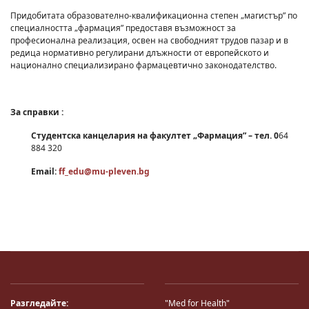
Придобитата образователно-квалификационна степен „магистър” по
специалността „фармация” предоставя възможност за
професионална реализация, освен на свободният трудов пазар и в
редица нормативно регулирани длъжности от европейското и
национално специализирано фармацевтично законодателство.
За справки :
Студентска канцелария на факултет „Фармация” – тел. 0
64
884 320
Email:
ff_edu@mu-pleven.bg
Разгледайте:
"Med for Health"