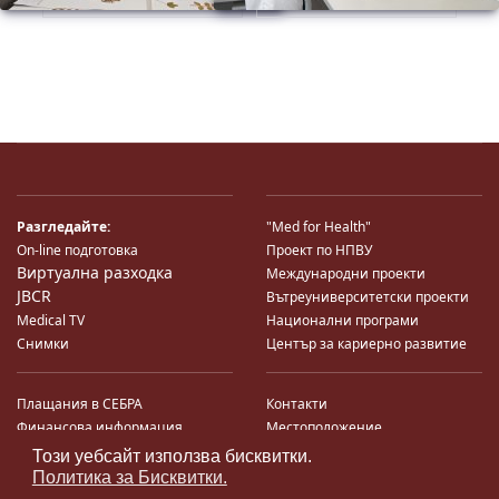
Разгледайте:
"Med for Health"
On-line подготовка
Проект по НПВУ
Виртуална разходка
Международни проекти
JBCR
Вътреуниверситетски проекти
Medical TV
Национални програми
Снимки
Център за кариерно развитие
Плащания в СЕБРА
Контакти
Финансова информация
Местоположение
Система за финансово упр-е и
Карта на сайта
Този уебсайт използва бисквитки.
♿
контрол
Поща
Политика за Бисквитки.
Профил на купувача