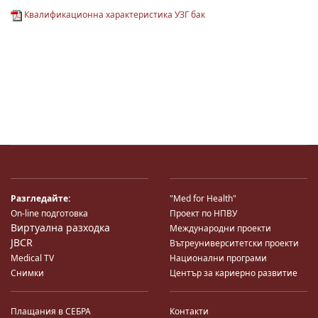
Квалификационна характеристика УЗГ бак
Разгледайте:
"Med for Health"
On-line подготовка
Проект по НПВУ
Виртуална разходка
Международни проекти
JBCR
Вътреуниверситетски проекти
Medical TV
Национални програми
Снимки
Център за кариерно развитие
Плащания в СЕБРА
Контакти