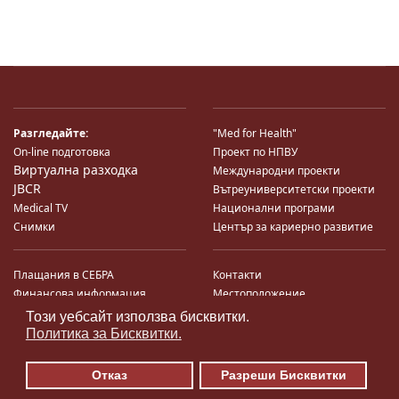
Разгледайте:
"Med for Health"
On-line подготовка
Проект по НПВУ
Виртуална разходка
Международни проекти
JBCR
Вътреуниверситетски проекти
Medical TV
Национални програми
Снимки
Център за кариерно развитие
Плащания в СЕБРА
Контакти
Финансова информация
Местоположение
Система за финансово упр-е и
Карта на сайта
Този уебсайт използва бисквитки.
♿
контрол
Поща
Политика за Бисквитки.
Профил на купувача
Търгове по ЗДС
Отказ
Разреши Бисквитки