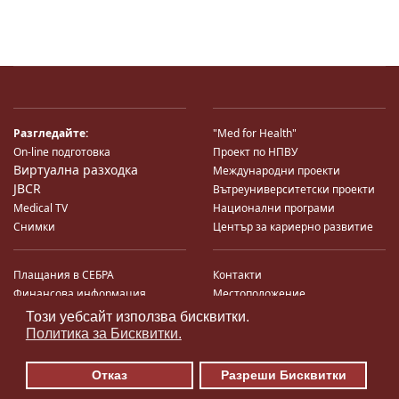
Разгледайте:
"Med for Health"
On-line подготовка
Проект по НПВУ
Виртуална разходка
Международни проекти
JBCR
Вътреуниверситетски проекти
Medical TV
Национални програми
Снимки
Център за кариерно развитие
Плащания в СЕБРА
Контакти
Финансова информация
Местоположение
Система за финансово упр-е и
Карта на сайта
Този уебсайт използва бисквитки.
♿
контрол
Поща
Политика за Бисквитки.
Профил на купувача
Търгове по ЗДС
Отказ
Разреши Бисквитки