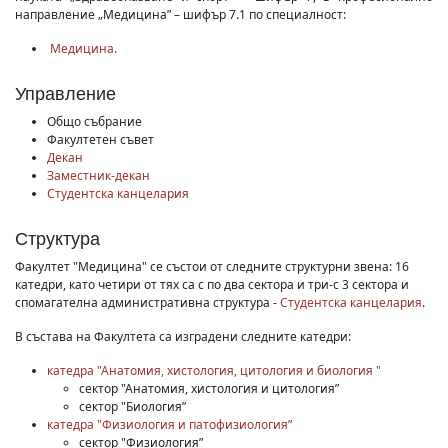
направление „Медицина” – шифър 7.1 по специалност:
Медицина.
Управление
Общо събрание
Факултетен съвет
Декан
Заместник-декан
Студентска канцелария
Структура
Факултет "Медицина" се състои от следните структурни звена: 16
катедри, като четири от тях са с по два сектора и три-с 3 сектора и
спомагателна административна структура -
Студентска канцелария
.
В състава на Факултета са изградени следните катедри:
катедра "Анатомия, хистология, цитология и биология "
сектор "Анатомия, хистология и цитология”
сектор "Биология”
катедра "Физиология и патофизиология”
сектор "Физиология”