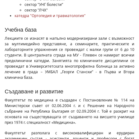
сектор "УНГ болести”
сектор "ЛЧХ"
катедра "Ортопедия и травматология"
Учебна база
Лекциите се изнасят в напълно модернизирани зали с възможност
за мултимедийно представяне, а семинарите, практическите и
лабораторните упражнения се провеждат с малки групи от 6 до 10
студенти. В централната сграда на МУ - Плевен се намират всички
предклинични катедри. Занятията по клиничните дисциплини се
провеждат в Университетската многопрофилна болница за активно
лечение в града – УМБАЛ „Георги Стански” - в Първа и Втора
клинична база.
Създаване и развитие
Факултетът по медицина е създаден с Постановление № 114 на
Министерски съвет от 02.06.2004 г. и с Решение на Народното
събрание на Република България от 02.09.2004 г. Той е разкрит на
основата на съществуващата от създаването на висшето училище
през 1974 г. специалност «Медицина».
Факултетът разполага с висококвалифициран и ерудиран
академичен състав - асистенти, доценти и професори с богат