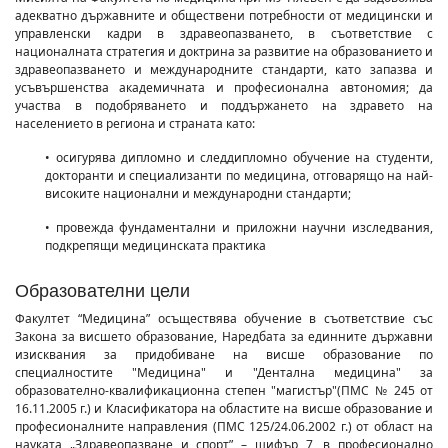
адекватно държавните и обществени потребности от медицински и
управленски кадри в здравеопазването, в съответствие с
националната стратегия и доктрина за развитие на образованието и
здравеопазването и международните стандарти, като запазва и
усъвършенства академичната и професионална автономия; да
участва в подобряването и поддържането на здравето на
населението в региона и страната като:
• осигурява дипломно и следдипломно обучение на студенти,
докторанти и специализанти по медицина, отговарящо на най-
високите национални и международни стандарти;
• провежда фундаментални и приложни научни изследвания,
подкрепящи медицинската практика
Образователни цели
Факултет “Медицина” осъществява обучение в съответствие със
Закона за висшето образование, Наредбата за единните държавни
изисквания за придобиване на висше образование по
специалностите "Медицина" и "Дентална медицина" за
образователно-квалификационна степен "магистър"(ПМС № 245 от
16.11.2005 г.) и Класификатора на областите на висше образование и
професионалните направления (ПМС 125/24.06.2002 г.) от област на
науката „Здравеопазване и спорт” – шифър 7, в професионално