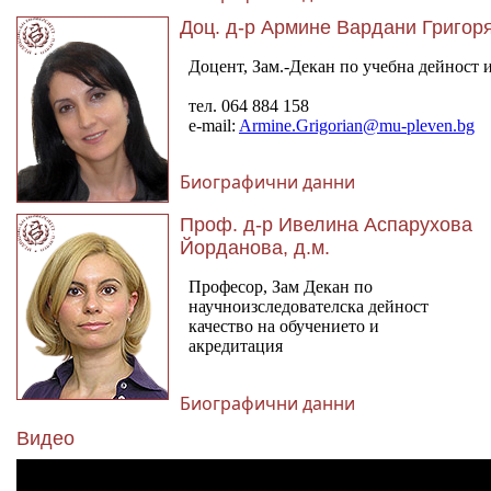
Доц. д-р Армине Вардани Григор
Биографични данни
Проф. д-р Ивелина Аспарухова
Йорданова, д.м.
Биографични данни
Видео