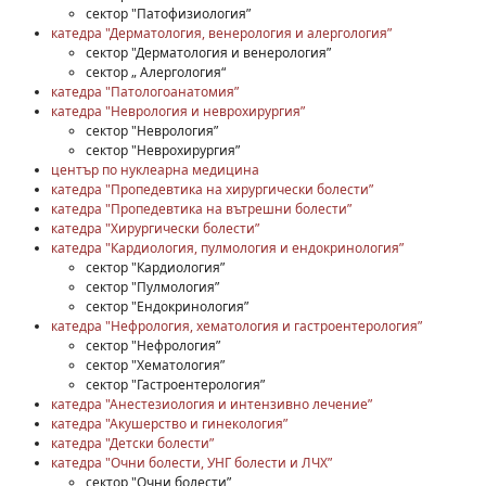
сектор "Патофизиология”
катедра "Дерматология, венерология и алергология”
сектор "Дерматология и венерология”
сектор „ Алергология“
катедра "Патологоанатомия”
катедра "Неврология и неврохирургия”
сектор "Неврология”
сектор "Неврохирургия”
център по нуклеарна медицина
катедра "Пропедевтика на хирургически болести”
катедра "Пропедевтика на вътрешни болести”
катедра "Хирургически болести”
катедра "Кардиология, пулмология и ендокринология”
сектор "Кардиология”
сектор "Пулмология”
сектор "Ендокринология”
катедра "Нефрология, хематология и гастроентерология”
сектор "Нефрология”
сектор "Хематология”
сектор "Гастроентерология”
катедра "Анестезиология и интензивно лечение”
катедра "Акушерство и гинекология”
катедра "Детски болести”
катедра "Очни болести, УНГ болести и ЛЧХ”
сектор "Очни болести”