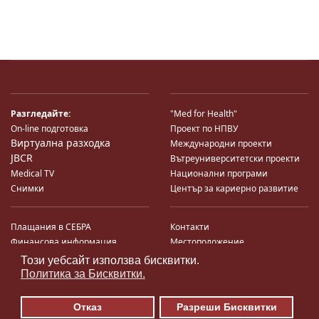
Разгледайте:
"Med for Health"
On-line подготовка
Проект по НПВУ
Виртуална разходка
Международни проекти
JBCR
Вътреуниверситетски проекти
Medical TV
Национални програми
Снимки
Център за кариерно развитие
Плащания в СЕБРА
Контакти
Финансова информация
Местоположение
Система за финансово упр-е и
Карта на сайта
Този уебсайт използва бисквитки.
♿
контрол
Поща
Политика за Бисквитки.
Профил на купувача
Търгове по ЗДС
Отказ
Разреши Бисквитки