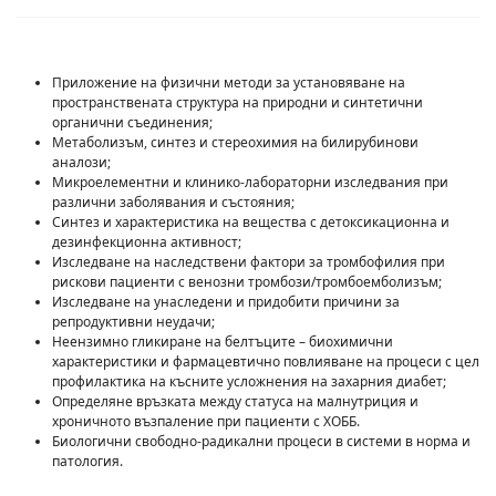
Приложение на физични методи за установяване на
пространствената структура на природни и синтетични
органични съединения;
Метаболизъм, синтез и стереохимия на билирубинови
аналози;
Микроелементни и клинико-лабораторни изследвания при
различни заболявания и състояния;
Синтез и характеристика на вещества с детоксикационна и
дезинфекционна активност;
Изследване на наследствени фактори за тромбофилия при
рискови пациенти с венозни тромбози/тромбоемболизъм;
Изследване на унаследени и придобити причини за
репродуктивни неудачи;
Неензимно гликиране на белтъците – биохимични
характеристики и фармацевтично повлияване на процеси с цел
профилактика на късните усложнения на захарния диабет;
Определяне връзката между статуса на малнутриция и
хроничното възпаление при пациенти с ХОББ.
Биологични свободно-радикални процеси в системи в норма и
патология.