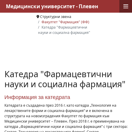
≡
Медицински университет - Плевен
Структурни звена
Факултет "Фармация" (ФФ)
Катедра "Фармацевтични
науки и социална фармация"
Катедра "Фармацевтични
науки и социална фармация"
Информация за катедрата
Катедрата е създадена през 2016 г. като катедра „Технология на
лекарствените форми и социална фармация“ и е включена в
структурата на новоизградения Факултет по фармация към
Медицински университет – Плевен. През 2018 г. е преименувана на
катедра „Фармацевтични науки и социална фармация“ с три сектора:
Сектор „Технология на лекарствените форми“, Сектор