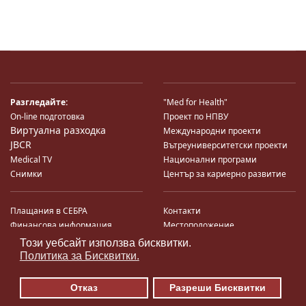
Разгледайте:
"Med for Health"
On-line подготовка
Проект по НПВУ
Виртуална разходка
Международни проекти
JBCR
Вътреуниверситетски проекти
Medical TV
Национални програми
Снимки
Център за кариерно развитие
Плащания в СЕБРА
Контакти
Финансова информация
Местоположение
Система за финансово упр-е и
Карта на сайта
Този уебсайт използва бисквитки.
♿
контрол
Поща
Политика за Бисквитки.
Профил на купувача
Търгове по ЗДС
Отказ
Разреши Бисквитки