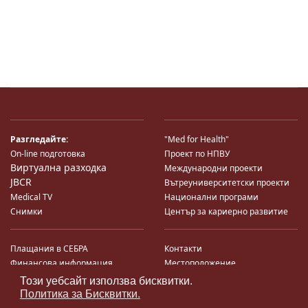
Разгледайте:
"Med for Health"
On-line подготовка
Проект по НПВУ
Виртуална разходка
Международни проекти
JBCR
Вътреуниверситетски проекти
Medical TV
Национални програми
Снимки
Център за кариерно развитие
Плащания в СЕБРА
Контакти
Финансова информация
Местоположение
Система за финансово упр-е и
Карта на сайта
Този уебсайт използва бисквитки.
♿
контрол
Поща
Политика за Бисквитки.
Профил на купувача