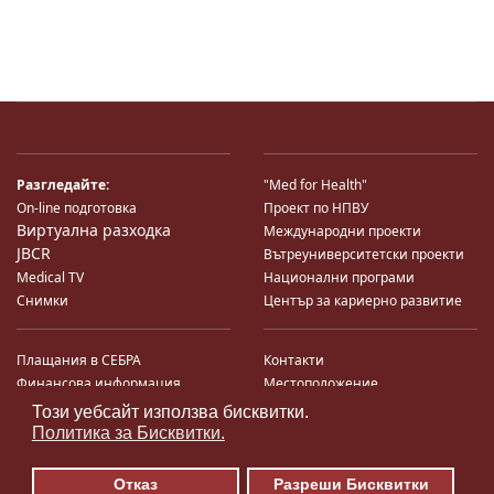
Разгледайте:
"Med for Health"
On-line подготовка
Проект по НПВУ
Виртуална разходка
Международни проекти
JBCR
Вътреуниверситетски проекти
Medical TV
Национални програми
Снимки
Център за кариерно развитие
Плащания в СЕБРА
Контакти
Финансова информация
Местоположение
Система за финансово упр-е и
Карта на сайта
Този уебсайт използва бисквитки.
♿
контрол
Поща
Политика за Бисквитки.
Профил на купувача
Търгове по ЗДС
Отказ
Разреши Бисквитки